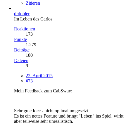
Zitieren
drdobler
Im Leben des Carlos
Reaktionen
173
Punkte
1.279
Beiträge
180
Dateien
9
22. April 2015
#73
Mein Feedback zum CabSway:
Sehr gute Idee - nicht optimal umgesetzt...
Es ist ein nettes Feature und bringt "Leben" ins Spiel, wirkt
aber teilweise sehr unrealistisch.