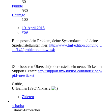
30
Punkte
530
Beiträge
100
19. April 2015
#69
Bitte poste dein Problem, deine Systemdaten und deine
Spieleinstellungen hier:
http://www.tml-edition.com/ind…
ad/142/probleme-mit-wos4/
(Zur besseren Übersicht) oder erstelle ein neues Ticket im
Support Center:
http://support.tml-studios.com/index.php?
pid=newticket
Grüße,
U-Bahner139 // Niklas 2
Zitieren
schadra
Titanic-Erforscher