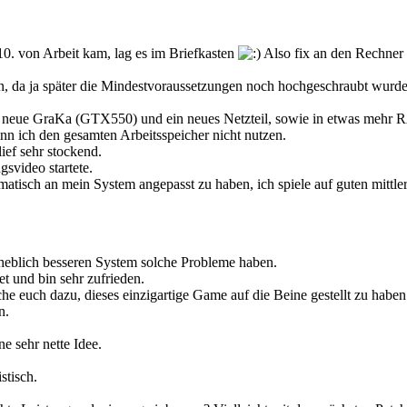
 10. von Arbeit kam, lag es im Briefkasten
Also fix an den Rechner ge
ben, da ja später die Mindestvoraussetzungen noch hochgeschraubt wur
ine neue GraKa (GTX550) und ein neues Netzteil, sowie in etwas mehr
ann ich den gesamten Arbeitsspeicher nicht nutzen.
lief sehr stockend.
svideo startete.
matisch an mein System angepasst zu haben, ich spiele auf guten mittle
rheblich besseren System solche Probleme haben.
et und bin sehr zufrieden.
euch dazu, dieses einzigartige Game auf die Beine gestellt zu haben
n.
e sehr nette Idee.
stisch.