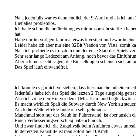
Naja jedenfalls war es dann endlich der 9.April und als ich am
Lief alles problemlos.
Ich hatte schon die befürchtung es mir umsonst bestellt zu ha
hat.
Habe nur im vorigen Jahr mal etwas investiert und zwar in e
Leider habe ich aber nur eine 32Bit Version von Vista, somit k
Naja ich probierte es trotzdem und der erste Start des Spiels ver
Sehr sehr lange Ladezeit am Anfang, noch bevor das Einführung
Aber ich muss echt sagen, die Einstellungen scheinen sich auto
Das Spiel läuft einwandfrei.
Ich konnte es garnich verstehen, dass hier manche mit einem e
Jedenfalls habe ich das Spiel die letzten 2 Tage ausgiebig getest
Also ich ziehe den Hut vor dem TML-Team und beglückwünsche 
Es macht wirklich Spaß die Subway durch New York zu steuer
Auch die Wettereffekte finde ich sehr gelungen.
Manchmal stört nur der Staub im Führerstand, ist aber ansich ein
Einen Verbesserungsvorschlag habe ich noch.
Und zwar finde ich die Zugphysik beim Anfahren etwas unreali
In der ersten Fahrstufe ist man sofort bei 10Km/h.