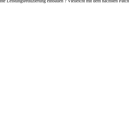
hte Leistungsreduzierung einbauen ? Vielleicht mit dem nächsten Patch.