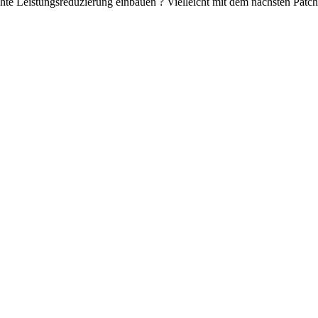
hte Leistungsreduzierung einbauen ? Vielleicht mit dem nächsten Patch.