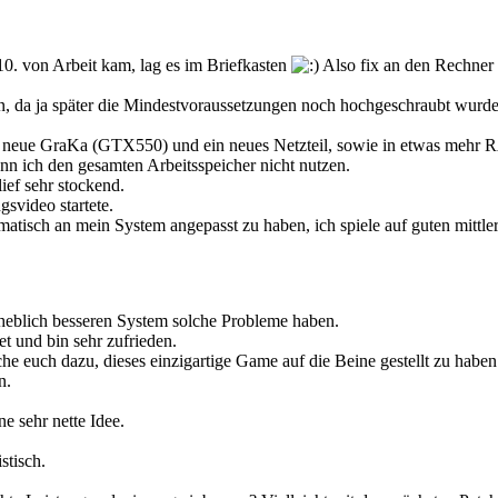
 10. von Arbeit kam, lag es im Briefkasten
Also fix an den Rechner ge
ben, da ja später die Mindestvoraussetzungen noch hochgeschraubt wur
ine neue GraKa (GTX550) und ein neues Netzteil, sowie in etwas mehr
ann ich den gesamten Arbeitsspeicher nicht nutzen.
lief sehr stockend.
svideo startete.
matisch an mein System angepasst zu haben, ich spiele auf guten mittle
rheblich besseren System solche Probleme haben.
et und bin sehr zufrieden.
euch dazu, dieses einzigartige Game auf die Beine gestellt zu haben
n.
e sehr nette Idee.
stisch.