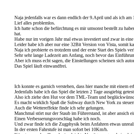
Naja jedenfalls war es dann endlich der 9.April und als ich am
Lief alles problemlos.
Ich hatte schon die befürchtung es mir umsonst bestellt zu ha
hat.
Habe nur im vorigen Jahr mal etwas investiert und zwar in e
Leider habe ich aber nur eine 32Bit Version von Vista, somit k
Naja ich probierte es trotzdem und der erste Start des Spiels ver
Sehr sehr lange Ladezeit am Anfang, noch bevor das Einführung
Aber ich muss echt sagen, die Einstellungen scheinen sich auto
Das Spiel läuft einwandfrei.
Ich konnte es garnich verstehen, dass hier manche mit einem e
Jedenfalls habe ich das Spiel die letzten 2 Tage ausgiebig getest
Also ich ziehe den Hut vor dem TML-Team und beglückwünsche 
Es macht wirklich Spaß die Subway durch New York zu steuer
Auch die Wettereffekte finde ich sehr gelungen.
Manchmal stört nur der Staub im Führerstand, ist aber ansich ein
Einen Verbesserungsvorschlag habe ich noch.
Und zwar finde ich die Zugphysik beim Anfahren etwas unreali
In der ersten Fahrstufe ist man sofort bei 10Km/h.