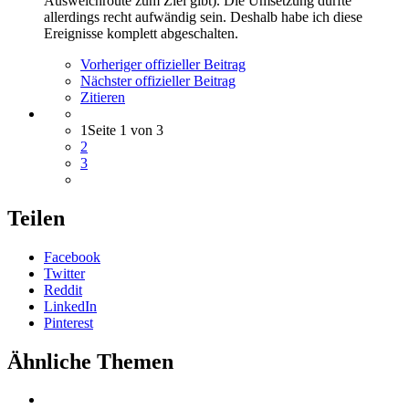
Ausweichroute zum Ziel gibt). Die Umsetzung dürfte
allerdings recht aufwändig sein. Deshalb habe ich diese
Ereignisse komplett abgeschalten.
Vorheriger offizieller Beitrag
Nächster offizieller Beitrag
Zitieren
1
Seite 1 von 3
2
3
Teilen
Facebook
Twitter
Reddit
LinkedIn
Pinterest
Ähnliche Themen