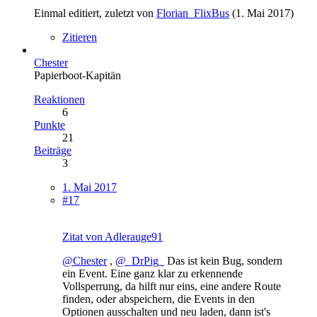
Einmal editiert, zuletzt von
Florian_FlixBus
(
1. Mai 2017
)
Zitieren
Chester
Papierboot-Kapitän
Reaktionen
6
Punkte
21
Beiträge
3
1. Mai 2017
#17
Zitat von Adlerauge91
@Chester
,
@_DrPig_
Das ist kein Bug, sondern
ein Event. Eine ganz klar zu erkennende
Vollsperrung, da hilft nur eins, eine andere Route
finden, oder abspeichern, die Events in den
Optionen ausschalten und neu laden, dann ist's