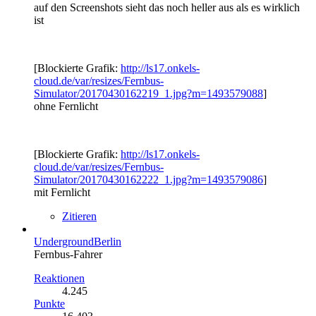
auf den Screenshots sieht das noch heller aus als es wirklich
ist
[Blockierte Grafik:
http://ls17.onkels-
cloud.de/var/resizes/Fernbus-
Simulator/20170430162219_1.jpg?m=1493579088
]
ohne Fernlicht
[Blockierte Grafik:
http://ls17.onkels-
cloud.de/var/resizes/Fernbus-
Simulator/20170430162222_1.jpg?m=1493579086
]
mit Fernlicht
Zitieren
UndergroundBerlin
Fernbus-Fahrer
Reaktionen
4.245
Punkte