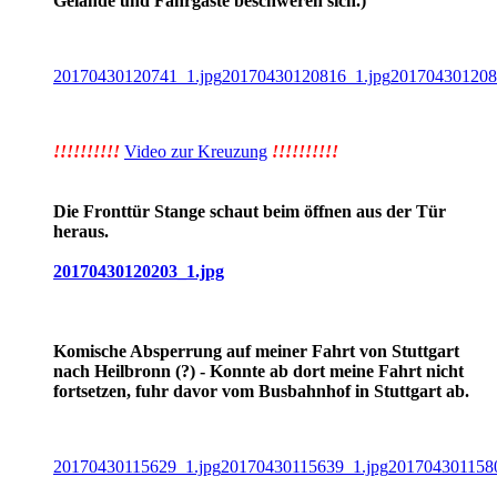
Gelände und Fahrgäste beschweren sich.)
20170430120741_1.jpg
20170430120816_1.jpg
201704301208
!!!!!!!!!!
Video zur Kreuzung
!!!!!!!!!!
Die Fronttür Stange schaut beim öffnen aus der Tür
heraus.
20170430120203_1.jpg
Komische Absperrung auf meiner Fahrt von Stuttgart
nach Heilbronn (?) - Konnte ab dort meine Fahrt nicht
fortsetzen, fuhr davor vom Busbahnhof in Stuttgart ab.
20170430115629_1.jpg
20170430115639_1.jpg
201704301158