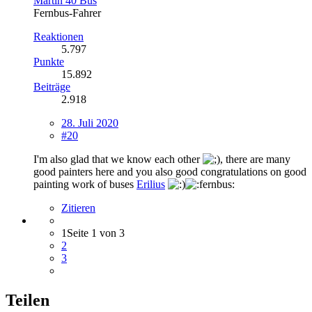
Martin 40 Bus
Fernbus-Fahrer
Reaktionen
5.797
Punkte
15.892
Beiträge
2.918
28. Juli 2020
#20
I'm also glad that we know each other
, there are many
good painters here and you also good congratulations on good
painting work of buses
Erilius
Zitieren
1
Seite 1 von 3
2
3
Teilen