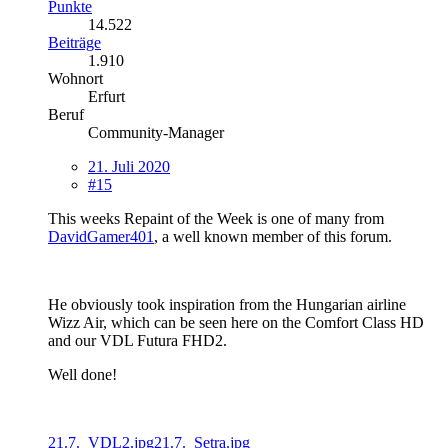
Punkte
14.522
Beiträge
1.910
Wohnort
Erfurt
Beruf
Community-Manager
21. Juli 2020
#15
This weeks Repaint of the Week is one of many from
DavidGamer401
, a well known member of this forum.
He obviously took inspiration from the Hungarian airline
Wizz Air, which can be seen here on the Comfort Class HD
and our VDL Futura FHD2.
Well done!
21.7._VDL2.jpg
21.7._Setra.jpg