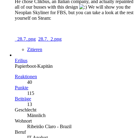
He chose Clikbus, an Italian company, and actually repainted
all of our busses with this design
We will show you the
Neoplan Skyliner for FBS, but you can take a look at the rest
yourself on Steam:
28.7..png
28.7._2.png
Zitieren
Erilius
Papierboot-Kapitän
Reaktionen
40
Punkte
115
Beiträge
13
Geschlecht
Männlich
Wohnort
Ribeirão Claro - Brazil
Beruf
IT Analyst