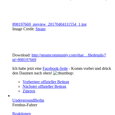
898197669_preview_20170404111554_1.jpg
Image Credit:
Steam
Download:
http://steamcommunity.com/shar…filedetails/?
id=898197669
Ich habe jetzt eine
Facebook-Seite
- Komm vorbei und drück
den Daumen nach oben!
Vorheriger offizieller Beitrag
Nächster offizieller Beitrag
Zitieren
UndergroundBerlin
Fernbus-Fahrer
Reaktionen