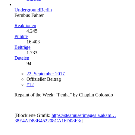
UndergroundBerlin
Fernbus-Fahrer
Reaktionen
4.245
Punkte
16.403
Beiträge
1.733
Dateien
94
22. September 2017
Offizieller Beitrag
#12
Repaint of the Week: “Penha” by Chaplin Colorado
[Blockierte Grafik:
https://steamuserimages-a.akam…
38E4AD88B452208CA16D08F3/
]