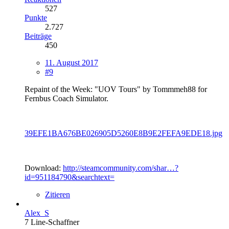
527
Punkte
2.727
Beiträge
450
11. August 2017
#9
Repaint of the Week: "UOV Tours" by Tommmeh88 for
Fernbus Coach Simulator.
39EFE1BA676BE026905D5260E8B9E2FEFA9EDE18.jpg
Download:
http://steamcommunity.com/shar…?
id=951184790&searchtext=
Zitieren
Alex_S
7 Line-Schaffner