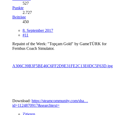
527
Punkte
2.727
Beiträge
450
8. September 2017
#11
Repaint of the Week: "Topçam Gold" by GameTÜRK for
Fernbus Coach Simulator.
A306C39B3F5BE46C6FF2D9E31FE2C13E0DC5F63D.jpg
Download:
https://steamcommunity.com/sha…
id=1124870917&searchtext=
Zitieren