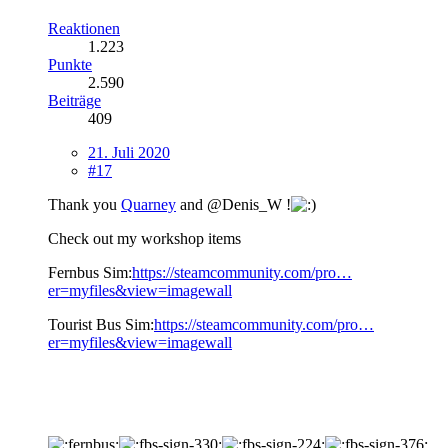
Reaktionen
1.223
Punkte
2.590
Beiträge
409
21. Juli 2020
#17
Thank you
Quarney
and @Denis_W !
Check out my workshop items
Fernbus Sim:
https://steamcommunity.com/pro…
er=myfiles&view=imagewall
Tourist Bus Sim:
https://steamcommunity.com/pro…
er=myfiles&view=imagewall