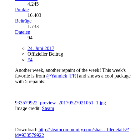
4.245
Punkte
16.403
Beiträge
1.733
Dateien
94
24. Juni 2017
Offizieller Beitrag
#4
Another week, another repaint of the week! This week's
favorite is from
@Yannick [FR]
and shows a cool package
with 5 repaints!
933579922_preview_20170527021051_1.jpg
Image credit:
Steam
Download:
http://steamcommunity.com/shar…filedetails/?
id=933579922