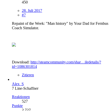
450
28. Juli 2017
#7
Repaint of the Week: "Man history" by Your Dad for Fernbus
Coach Simulator.
Download:
http://steamcommunity.com/shar…iledetails/?
id=1086301814
Zitieren
Alex_S
7 Line-Schaffner
Reaktionen
527
Punkte
2.727