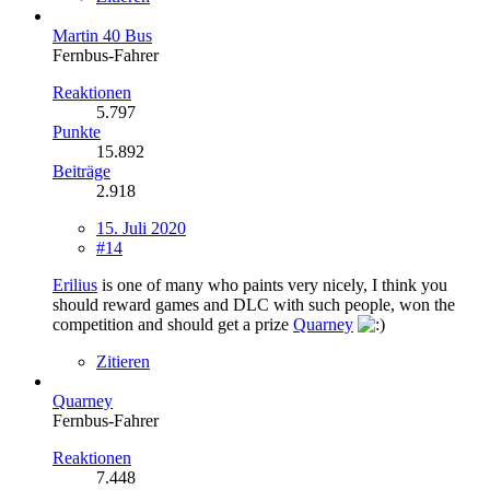
Martin 40 Bus
Fernbus-Fahrer
Reaktionen
5.797
Punkte
15.892
Beiträge
2.918
15. Juli 2020
#14
Erilius
is one of many who paints very nicely, I think you
should reward games and DLC with such people, won the
competition and should get a prize
Quarney
Zitieren
Quarney
Fernbus-Fahrer
Reaktionen
7.448