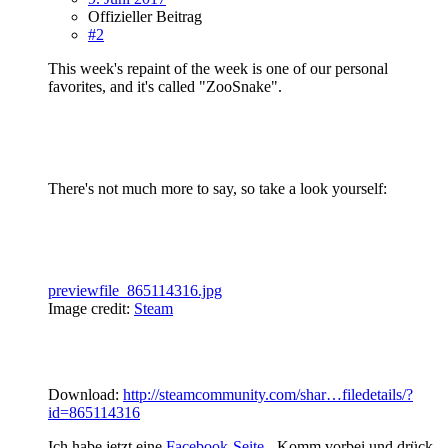
Offizieller Beitrag
#2
This week's repaint of the week is one of our personal
favorites, and it's called "ZooSnake".
There's not much more to say, so take a look yourself:
previewfile_865114316.jpg
Image credit:
Steam
Download:
http://steamcommunity.com/shar…filedetails/?
id=865114316
Ich habe jetzt eine
Facebook-Seite
- Komm vorbei und drück