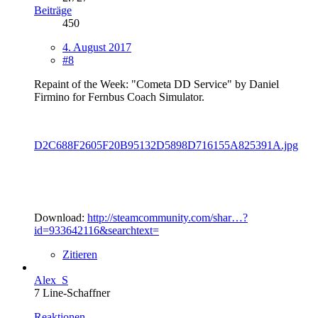
Beiträge
450
4. August 2017
#8
Repaint of the Week: "Cometa DD Service" by Daniel
Firmino for Fernbus Coach Simulator.
D2C688F2605F20B95132D5898D716155A825391A.jpg
Download:
http://steamcommunity.com/shar…?
id=933642116&searchtext=
Zitieren
Alex_S
7 Line-Schaffner
Reaktionen