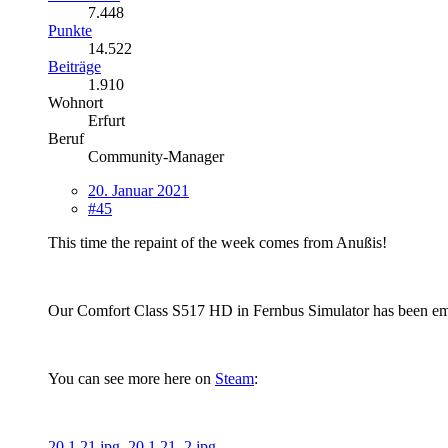
7.448
Punkte
14.522
Beiträge
1.910
Wohnort
Erfurt
Beruf
Community-Manager
20. Januar 2021
#45
This time the repaint of the week comes from Anußis!
Our Comfort Class S517 HD in Fernbus Simulator has been embe
You can see more here on
Steam
:
20.1.21.jpg
20.1.21_2.jpg