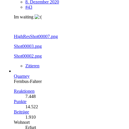
8. Dezember 2020
#43
Im waiting
HighResShot00007.png
Shot00003.png
Shot00002.png
Zitieren
Quarney
Fernbus-Fahrer
Reaktionen
7.448
Punkte
14.522
Beiträge
1.910
Wohnort
Erfurt