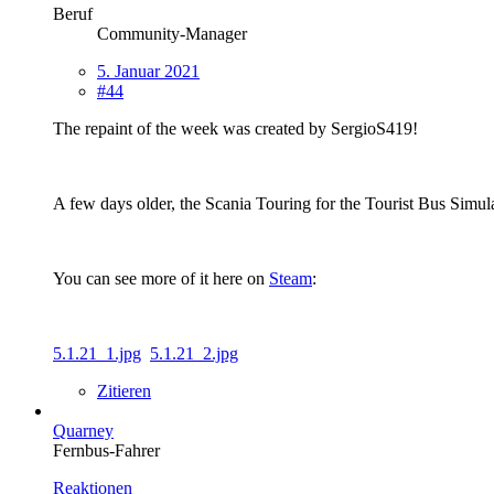
Beruf
Community-Manager
5. Januar 2021
#44
The repaint of the week was created by SergioS419!
A few days older, the Scania Touring for the Tourist Bus Simul
You can see more of it here on
Steam
:
5.1.21_1.jpg
5.1.21_2.jpg
Zitieren
Quarney
Fernbus-Fahrer
Reaktionen