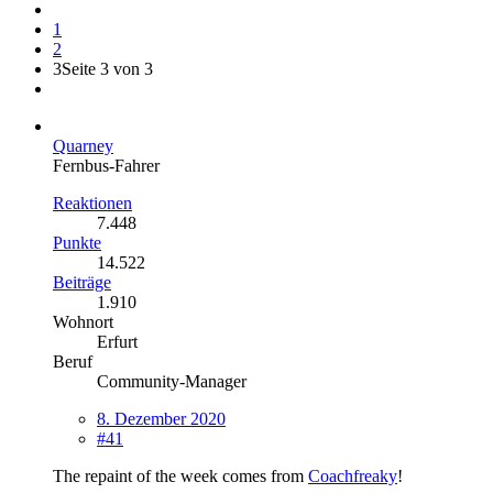
1
2
3
Seite 3 von 3
Quarney
Fernbus-Fahrer
Reaktionen
7.448
Punkte
14.522
Beiträge
1.910
Wohnort
Erfurt
Beruf
Community-Manager
8. Dezember 2020
#41
The repaint of the week comes from
Coachfreaky
!