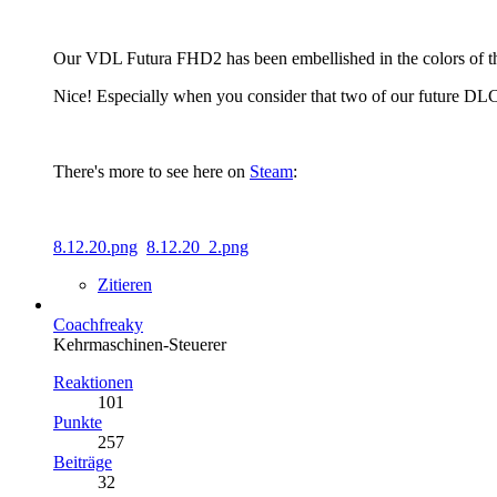
Our VDL Futura FHD2 has been embellished in the colors of t
Nice! Especially when you consider that two of our future DLCs
There's more to see here on
Steam
:
8.12.20.png
8.12.20_2.png
Zitieren
Coachfreaky
Kehrmaschinen-Steuerer
Reaktionen
101
Punkte
257
Beiträge
32