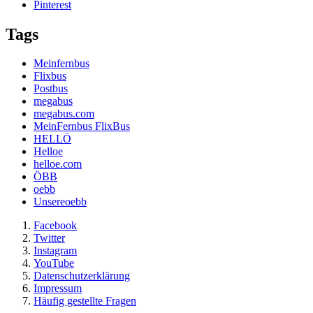
Pinterest
Tags
Meinfernbus
Flixbus
Postbus
megabus
megabus.com
MeinFernbus FlixBus
HELLÖ
Helloe
helloe.com
ÖBB
oebb
Unsereoebb
Facebook
Twitter
Instagram
YouTube
Datenschutzerklärung
Impressum
Häufig gestellte Fragen