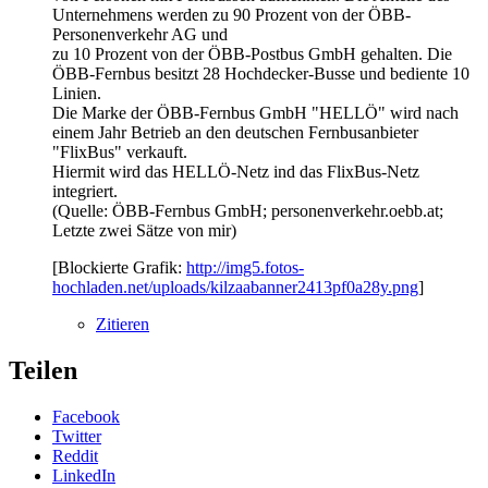
Unternehmens werden zu 90 Prozent von der ÖBB-
Personenverkehr AG und
zu 10 Prozent von der ÖBB-Postbus GmbH gehalten. Die
ÖBB-Fernbus besitzt 28 Hochdecker-Busse und bediente 10
Linien.
Die Marke der ÖBB-Fernbus GmbH "HELLÖ" wird nach
einem Jahr Betrieb an den deutschen Fernbusanbieter
"FlixBus" verkauft.
Hiermit wird das HELLÖ-Netz ind das FlixBus-Netz
integriert.
(Quelle: ÖBB-Fernbus GmbH; personenverkehr.oebb.at;
Letzte zwei Sätze von mir)
[Blockierte Grafik:
http://img5.fotos-
hochladen.net/uploads/kilzaabanner2413pf0a28y.png
]
Zitieren
Teilen
Facebook
Twitter
Reddit
LinkedIn