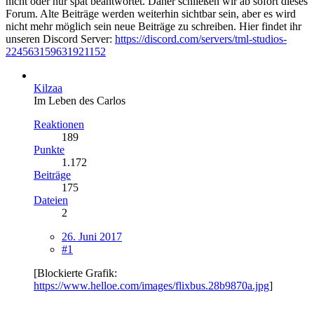
nicht oder nur spät beantwortet. Daher schließen wir ab sofort dieses
Forum. Alte Beiträge werden weiterhin sichtbar sein, aber es wird
nicht mehr möglich sein neue Beiträge zu schreiben. Hier findet ihr
unseren Discord Server:
https://discord.com/servers/tml-studios-
224563159631921152
Kilzaa
Im Leben des Carlos
Reaktionen
189
Punkte
1.172
Beiträge
175
Dateien
2
26. Juni 2017
#1
[Blockierte Grafik:
https://www.helloe.com/images/flixbus.28b9870a.jpg
]