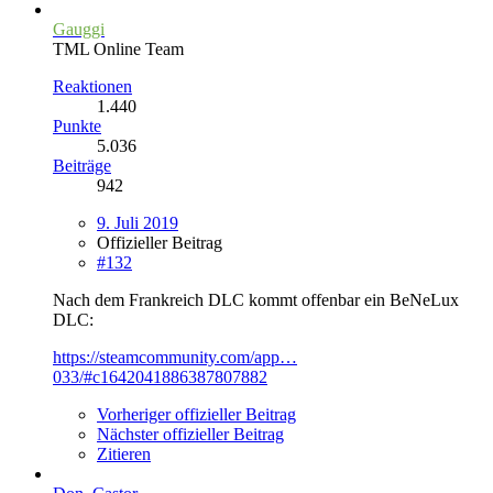
Gauggi
TML Online Team
Reaktionen
1.440
Punkte
5.036
Beiträge
942
9. Juli 2019
Offizieller Beitrag
#132
Nach dem Frankreich DLC kommt offenbar ein BeNeLux
DLC:
https://steamcommunity.com/app…
033/#c1642041886387807882
Vorheriger offizieller Beitrag
Nächster offizieller Beitrag
Zitieren