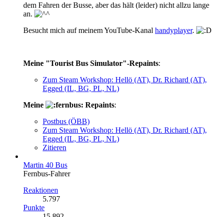
dem Fahren der Busse, aber das hält (leider) nicht allzu lange
an.
Besucht mich auf meinem YouTube-Kanal
handyplayer
.
Meine "Tourist Bus Simulator"-Repaints
:
Zum Steam Workshop: Hellö (AT), Dr. Richard (AT),
Egged (IL, BG, PL, NL)
Meine
Repaints
:
Postbus (ÖBB)
Zum Steam Workshop: Hellö (AT), Dr. Richard (AT),
Egged (IL, BG, PL, NL)
Zitieren
Martin 40 Bus
Fernbus-Fahrer
Reaktionen
5.797
Punkte
15.892