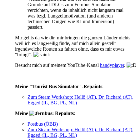
Grunde auf DLCs zum Fernbus Simulator
verzichten, wenn da inhaltlich nicht langsam mal
was bzgl. Langzeitmotivation (und anderen
technischen Dingen wie KI und Immersion)
passiert.
Mir gehts da wie dir, mir bringen die ganzen Länder nichts
weil ich es langweilig finde, auf mich allein gestellt
irgendwelche Routen zu fahren ohne, dass es mir etwas
"bringt".
Besucht mich auf meinem YouTube-Kanal
handyplayer
.
Meine "Tourist Bus Simulator"-Repaints
:
Zum Steam Workshop: Hellö (AT), Dr. Richard (AT),
Egged (IL, BG, PL, NL)
Meine
Repaints
:
Postbus (ÖBB)
Zum Steam Workshop: Hellö (AT), Dr. Richard (AT),
Egged (IL, BG, PL, NL)