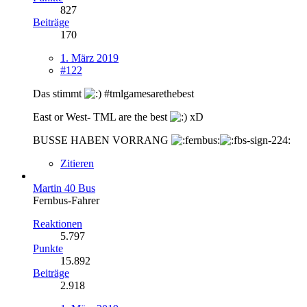
827
Beiträge
170
1. März 2019
#122
Das stimmt
#tmlgamesarethebest
East or West- TML are the best
xD
BUSSE HABEN VORRANG
Zitieren
Martin 40 Bus
Fernbus-Fahrer
Reaktionen
5.797
Punkte
15.892
Beiträge
2.918