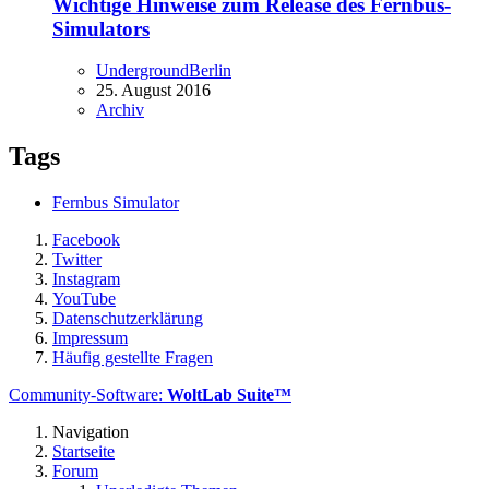
Wichtige Hinweise zum Release des Fernbus-
Simulators
UndergroundBerlin
25. August 2016
Archiv
Tags
Fernbus Simulator
Facebook
Twitter
Instagram
YouTube
Datenschutzerklärung
Impressum
Häufig gestellte Fragen
Community-Software:
WoltLab Suite™
Navigation
Startseite
Forum