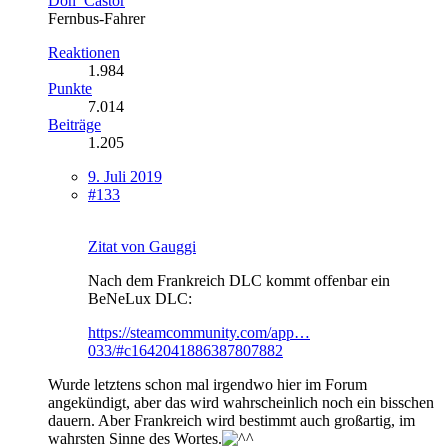
Don_Castor
Fernbus-Fahrer
Reaktionen
1.984
Punkte
7.014
Beiträge
1.205
9. Juli 2019
#133
Zitat von Gauggi
Nach dem Frankreich DLC kommt offenbar ein
BeNeLux DLC:
https://steamcommunity.com/app…
033/#c1642041886387807882
Wurde letztens schon mal irgendwo hier im Forum
angekündigt, aber das wird wahrscheinlich noch ein bisschen
dauern. Aber Frankreich wird bestimmt auch großartig, im
wahrsten Sinne des Wortes.