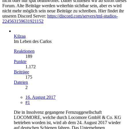
nicht oder nur spät beantwortet. Daher schließen wir ab sofort dieses
Forum. Alte Beiträge werden weiterhin sichtbar sein, aber es wird
nicht mehr möglich sein neue Beiträge zu schreiben. Hier findet ihr
unseren Discord Server:
https://discord.com/servers/tml-studios-
224563159631921152
Kilzaa
Im Leben des Carlos
Reaktionen
189
Punkte
1.172
Beiträge
175
Dateien
2
16. August 2017
#1
Die in Insolvenz gegangene Fernzuggesellschaft
LOCOMORE, welche durch Locomore GmbH & Co. KG
betrieben worden ist, wird ab dem 24. August 2017 wieder
auf deutschen Schienen fahren. Das Unternehmen