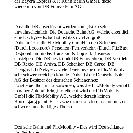
der Bayern Express & P. Kühn Berlin GmbH, diese
wiederum von DB Fernverkehr AG
Dass die DB ausgelöscht werden kann, ist zu sehr
unwahrscheinlich. Die Deutsche Bahn AG, welche eigentlich
eine Dachgesellschaft ist, ist dazu viel zu groß.
Dabei müsste die FlixMobility GmbH in den Schienen
(Durch Locomore), Personen (Fernverkehr) (Durch FlixBus),
Regional und in das Transport & Logistik Business
einsteigen. Die DB besitzt mit DB Fernverkehr, DB Vertrieb,
DB Regio, DB Arriva, DB Schenker, DB Cargo, DB
Energie, DB Netz, etc. viele Bereiche, die die FlixMobility
sehr schwer erreichen könnte. Dabei ist die Deutsche Bahn
AG der Besitzer des deutschen Schienennetz.
Es ist eigentlich nur abzuwarten, was die FlixMobility GmbH
in naher Zukunft bringt. Vielleicht wird die FlixMobility
GmbH die FlixMobility AG, welche derzeit keinen
Börsengang plant. Es ist, wie man es auch sehr annimmt, ein
schweres und heikliges Thema.
Deutsche Bahn und FlixMobility - Das wird Deutschlands
größter Kampf.