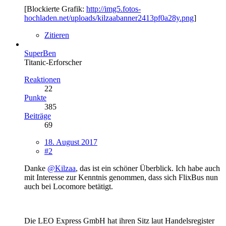
[Blockierte Grafik:
http://img5.fotos-
hochladen.net/uploads/kilzaabanner2413pf0a28y.png
]
Zitieren
SuperBen
Titanic-Erforscher
Reaktionen
22
Punkte
385
Beiträge
69
18. August 2017
#2
Danke
@Kilzaa
, das ist ein schöner Überblick. Ich habe auch
mit Interesse zur Kenntnis genommen, dass sich FlixBus nun
auch bei Locomore betätigt.
Die
LEO Express GmbH hat ihren Sitz laut Handelsregister