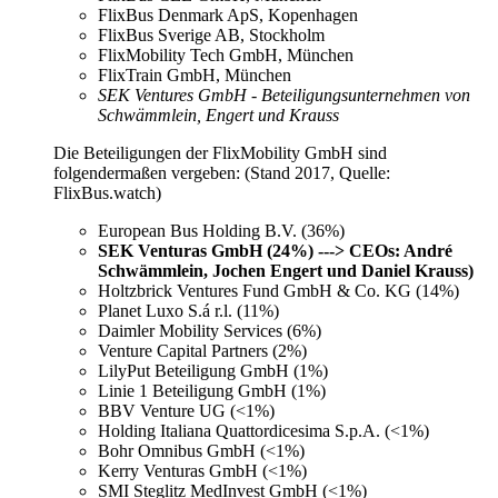
FlixBus Denmark ApS, Kopenhagen
FlixBus Sverige AB, Stockholm
FlixMobility Tech GmbH, München
FlixTrain GmbH, München
SEK Ventures GmbH - Beteiligungsunternehmen von
Schwämmlein, Engert und Krauss
Die Beteiligungen der FlixMobility GmbH sind
folgendermaßen vergeben: (Stand 2017, Quelle:
FlixBus.watch)
European Bus Holding B.V. (36%)
SEK Venturas GmbH (24%) ---> CEOs: André
Schwämmlein, Jochen Engert und Daniel Krauss)
Holtzbrick Ventures Fund GmbH & Co. KG (14%)
Planet Luxo S.á r.l. (11%)
Daimler Mobility Services (6%)
Venture Capital Partners (2%)
LilyPut Beteiligung GmbH (1%)
Linie 1 Beteiligung GmbH (1%)
BBV Venture UG (<1%)
Holding Italiana Quattordicesima S.p.A. (<1%)
Bohr Omnibus GmbH (<1%)
Kerry Venturas GmbH (<1%)
SMI Steglitz MedInvest GmbH (<1%)