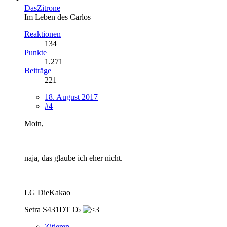
DasZitrone
Im Leben des Carlos
Reaktionen
134
Punkte
1.271
Beiträge
221
18. August 2017
#4
Moin,
naja, das glaube ich eher nicht.
LG DieKakao
Setra S431DT €6
Zitieren