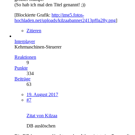
(So hab ich mal den Titel genannt! ;))
[Blockierte Grafik:
http://img5.fotos-
hochladen.net/uploads/kilzaabanner2413pf0a28y.png
]
Zitieren
Interplayer
Kehrmaschinen-Steuerer
Reaktionen
9
Punkte
334
Beiträge
63
19. August 2017
#7
Zitat von Kilzaa
DB auslöschen