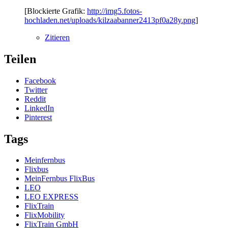
[Blockierte Grafik:
http://img5.fotos-
hochladen.net/uploads/kilzaabanner2413pf0a28y.png
]
Zitieren
Teilen
Facebook
Twitter
Reddit
LinkedIn
Pinterest
Tags
Meinfernbus
Flixbus
MeinFernbus FlixBus
LEO
LEO EXPRESS
FlixTrain
FlixMobility
FlixTrain GmbH