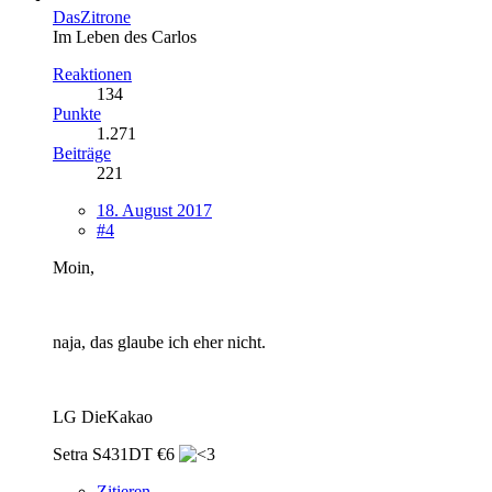
DasZitrone
Im Leben des Carlos
Reaktionen
134
Punkte
1.271
Beiträge
221
18. August 2017
#4
Moin,
naja, das glaube ich eher nicht.
LG DieKakao
Setra S431DT €6
Zitieren