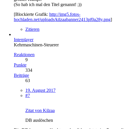
(So hab ich mal den Titel genannt! ;))
[Blockierte Grafik:
http://img5.fotos-
hochladen.net/uploads/kilzaabanner2413pf0a28y.png
]
Zitieren
Interplayer
Kehrmaschinen-Steuerer
Reaktionen
9
Punkte
334
Beiträge
63
19. August 2017
#7
Zitat von Kilzaa
DB auslöschen