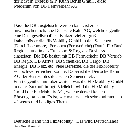
der Bayern Express & P. Kühn Berlin GmbH, diese
wiederum von DB Fernverkehr AG
Dass die DB ausgelöscht werden kann, ist zu sehr
unwahrscheinlich. Die Deutsche Bahn AG, welche eigentlich
eine Dachgesellschaft ist, ist dazu viel zu groß.
Dabei müsste die FlixMobility GmbH in den Schienen
(Durch Locomore), Personen (Fernverkehr) (Durch FlixBus),
Regional und in das Transport & Logistik Business
einsteigen. Die DB besitzt mit DB Fernverkehr, DB Vertrieb,
DB Regio, DB Arriva, DB Schenker, DB Cargo, DB
Energie, DB Netz, etc. viele Bereiche, die die FlixMobility
sehr schwer erreichen könnte. Dabei ist die Deutsche Bahn
AG der Besitzer des deutschen Schienennetz.
Es ist eigentlich nur abzuwarten, was die FlixMobility GmbH
in naher Zukunft bringt. Vielleicht wird die FlixMobility
GmbH die FlixMobility AG, welche derzeit keinen
Börsengang plant. Es ist, wie man es auch sehr annimmt, ein
schweres und heikliges Thema.
Deutsche Bahn und FlixMobility - Das wird Deutschlands
größter Kampf.