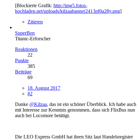
[Blockierte Grafik:
http://img5.fotos-
hochladen.net/uploads/kilzaabanner2413pf0a28y.png
]
Zitieren
SuperBen
Titanic-Erforscher
Reaktionen
22
Punkte
385
Beiträge
69
18. August 2017
#2
Danke
@Kilzaa
, das ist ein schöner Überblick. Ich habe auch
mit Interesse zur Kenntnis genommen, dass sich FlixBus nun
auch bei Locomore betätigt.
Die
LEO Express GmbH hat ihren Sitz laut Handelsregister