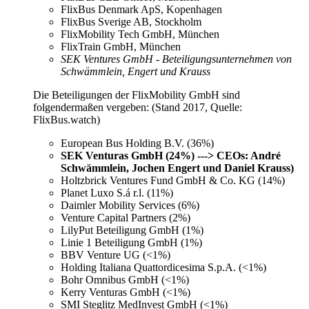
FlixBus Denmark ApS, Kopenhagen
FlixBus Sverige AB, Stockholm
FlixMobility Tech GmbH, München
FlixTrain GmbH, München
SEK Ventures GmbH - Beteiligungsunternehmen von
Schwämmlein, Engert und Krauss
Die Beteiligungen der FlixMobility GmbH sind
folgendermaßen vergeben: (Stand 2017, Quelle:
FlixBus.watch)
European Bus Holding B.V. (36%)
SEK Venturas GmbH (24%) ---> CEOs: André
Schwämmlein, Jochen Engert und Daniel Krauss)
Holtzbrick Ventures Fund GmbH & Co. KG (14%)
Planet Luxo S.á r.l. (11%)
Daimler Mobility Services (6%)
Venture Capital Partners (2%)
LilyPut Beteiligung GmbH (1%)
Linie 1 Beteiligung GmbH (1%)
BBV Venture UG (<1%)
Holding Italiana Quattordicesima S.p.A. (<1%)
Bohr Omnibus GmbH (<1%)
Kerry Venturas GmbH (<1%)
SMI Steglitz MedInvest GmbH (<1%)