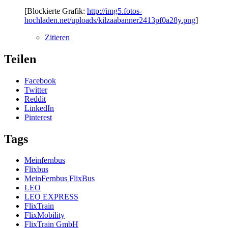
[Blockierte Grafik:
http://img5.fotos-
hochladen.net/uploads/kilzaabanner2413pf0a28y.png
]
Zitieren
Teilen
Facebook
Twitter
Reddit
LinkedIn
Pinterest
Tags
Meinfernbus
Flixbus
MeinFernbus FlixBus
LEO
LEO EXPRESS
FlixTrain
FlixMobility
FlixTrain GmbH