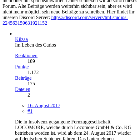
nicht oder nur spät beantwortet. Daher schließen wir ab sofort dieses
Forum. Alte Beiträge werden weiterhin sichtbar sein, aber es wird
nicht mehr möglich sein neue Beiträge zu schreiben. Hier findet ihr
unseren Discord Server:
https://discord.com/servers/tml-studios-
224563159631921152
Kilzaa
Im Leben des Carlos
Reaktionen
189
Punkte
1.172
Beiträge
175
Dateien
2
16. August 2017
#1
Die in Insolvenz gegangene Fernzuggesellschaft
LOCOMORE, welche durch Locomore GmbH & Co. KG
betrieben worden ist, wird ab dem 24. August 2017 wieder
auf deutschen Schienen fahren. Das Unternehmen