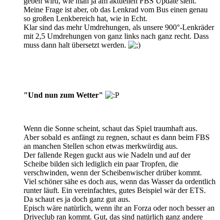
geben wird, wie man ja am aktuellen FBS Update sieht.
Meine Frage ist aber, ob das Lenkrad vom Bus einen genau
so großen Lenkbereich hat, wie in Echt.
Klar sind das mehr Umdrehungen, als unsere 900°-Lenkräder
mit 2,5 Umdrehungen von ganz links nach ganz recht. Dass
muss dann halt übersetzt werden.
"Und nun zum Wetter"
Wenn die Sonne scheint, schaut das Spiel traumhaft aus.
Aber sobald es anfängt zu regnen, schaut es dann beim FBS
an manchen Stellen schon etwas merkwürdig aus.
Der fallende Regen guckt aus wie Nadeln und auf der
Scheibe bilden sich lediglich ein paar Tropfen, die
verschwinden, wenn der Scheibenwischer drüber kommt.
Viel schöner sähe es doch aus, wenn das Wasser da ordentlich
runter läuft. Ein vereinfachtes, gutes Beispiel wär der ETS.
Da schaut es ja doch ganz gut aus.
Episch wäre natürlich, wenn ihr an Forza oder noch besser an
Driveclub ran kommt. Gut, das sind natürlich ganz andere