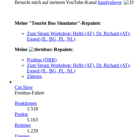
Besucht mich auf meinem YouTube-Kanal
handyplayer
.
Meine "Tourist Bus Simulator"-Repaints
:
Zum Steam Workshop: Hellö (AT), Dr. Richard (AT),
Egged (IL, BG, PL, NL)
Meine
Repaints
:
Postbus (ÖBB)
Zum Steam Workshop: Hellö (AT), Dr. Richard (AT),
Egged (IL, BG, PL, NL)
Zitieren
Cpt.Slow
Fernbus-Fahrer
Reaktionen
1.518
Punkte
5.163
Beiträge
1.229
Dateien