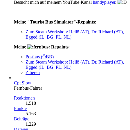
Besucht mich auf meinem YouTube-Kanal
handyplayer
.
Meine "Tourist Bus Simulator"-Repaints
:
Zum Steam Workshop: Hellö (AT), Dr. Richard (AT),
Egged (IL, BG, PL, NL)
Meine
Repaints
:
Postbus (ÖBB)
Zum Steam Workshop: Hellö (AT), Dr. Richard (AT),
Egged (IL, BG, PL, NL)
Zitieren
Cpt.Slow
Fernbus-Fahrer
Reaktionen
1.518
Punkte
5.163
Beiträge
1.229
Dateien