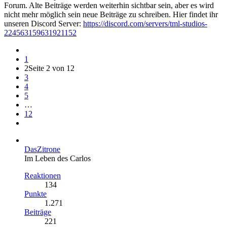
Forum. Alte Beiträge werden weiterhin sichtbar sein, aber es wird
nicht mehr möglich sein neue Beiträge zu schreiben. Hier findet ihr
unseren Discord Server:
https://discord.com/servers/tml-studios-
224563159631921152
1
2
Seite 2 von 12
3
4
5
…
12
DasZitrone
Im Leben des Carlos
Reaktionen
134
Punkte
1.271
Beiträge
221