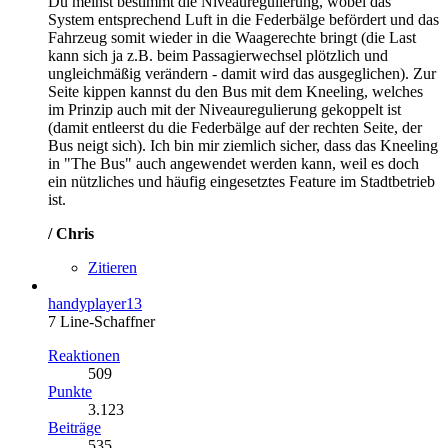
Du meinst bestimmt die Niveauregulierung, wobei das
System entsprechend Luft in die Federbälge befördert und das
Fahrzeug somit wieder in die Waagerechte bringt (die Last
kann sich ja z.B. beim Passagierwechsel plötzlich und
ungleichmäßig verändern - damit wird das ausgeglichen). Zur
Seite kippen kannst du den Bus mit dem Kneeling, welches
im Prinzip auch mit der Niveauregulierung gekoppelt ist
(damit entleerst du die Federbälge auf der rechten Seite, der
Bus neigt sich). Ich bin mir ziemlich sicher, dass das Kneeling
in "The Bus" auch angewendet werden kann, weil es doch
ein nützliches und häufig eingesetztes Feature im Stadtbetrieb
ist.
/ Chris
Zitieren
handyplayer13
7 Line-Schaffner
Reaktionen
509
Punkte
3.123
Beiträge
535