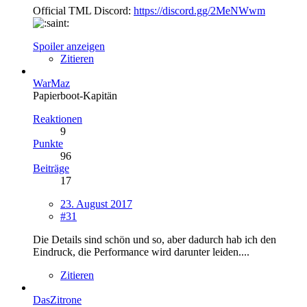
Official TML Discord:
https://discord.gg/2MeNWwm
Spoiler anzeigen
Zitieren
WarMaz
Papierboot-Kapitän
Reaktionen
9
Punkte
96
Beiträge
17
23. August 2017
#31
Die Details sind schön und so, aber dadurch hab ich den
Eindruck, die Performance wird darunter leiden....
Zitieren
DasZitrone