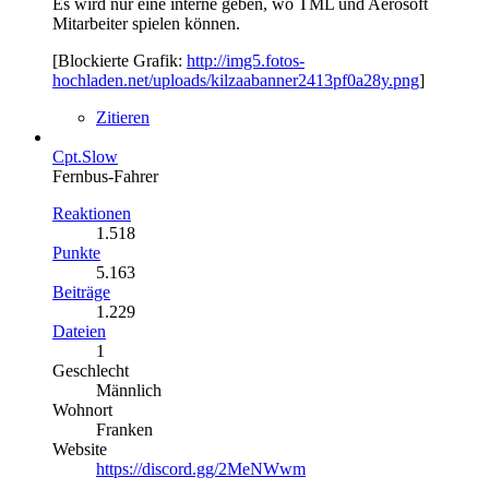
Es wird nur eine interne geben, wo TML und Aerosoft
Mitarbeiter spielen können.
[Blockierte Grafik:
http://img5.fotos-
hochladen.net/uploads/kilzaabanner2413pf0a28y.png
]
Zitieren
Cpt.Slow
Fernbus-Fahrer
Reaktionen
1.518
Punkte
5.163
Beiträge
1.229
Dateien
1
Geschlecht
Männlich
Wohnort
Franken
Website
https://discord.gg/2MeNWwm