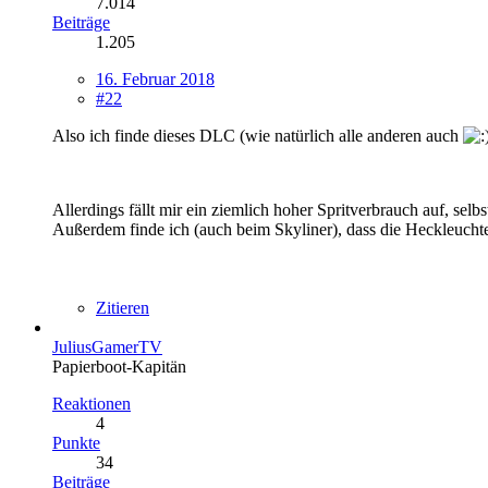
7.014
Beiträge
1.205
16. Februar 2018
#22
Also ich finde dieses DLC (wie natürlich alle anderen auch
Allerdings fällt mir ein ziemlich hoher Spritverbrauch auf, selb
Außerdem finde ich (auch beim Skyliner), dass die Heckleucht
Zitieren
JuliusGamerTV
Papierboot-Kapitän
Reaktionen
4
Punkte
34
Beiträge