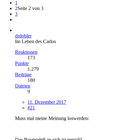
1
2
Seite 2 von 3
3
drdobler
Im Leben des Carlos
Reaktionen
173
Punkte
1.279
Beiträge
180
Dateien
9
11. Dezember 2017
#21
Muss mal meine Meinung loswerden:
Das Busmodell an sich ist genial!!