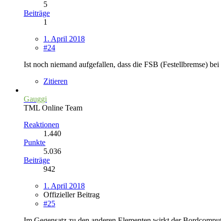
5
Beiträge
1
1. April 2018
#24
Ist noch niemand aufgefallen, dass die FSB (Festellbremse) bei
Zitieren
Gauggi
TML Online Team
Reaktionen
1.440
Punkte
5.036
Beiträge
942
1. April 2018
Offizieller Beitrag
#25
Im Gegensatz zu den anderen Elementen wirkt der Bordcomput