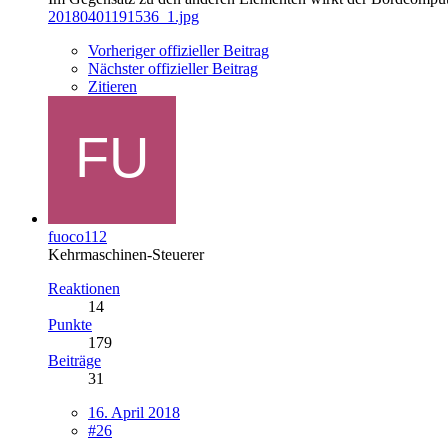
20180401191536_1.jpg
Vorheriger offizieller Beitrag
Nächster offizieller Beitrag
Zitieren
fuoco112
Kehrmaschinen-Steuerer
Reaktionen
14
Punkte
179
Beiträge
31
16. April 2018
#26