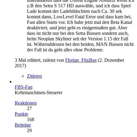
unteranderen dass die Unreal Engine Abstürzt wenn ich
z.B den Setra S 517 HD auswähle, und ich dass Spiel
Lade kommt der Ladebildschirm nach Ca. 30 sek
kommt dann, LowLevel Fatal Error und dass kam bei,
Fast allen Starts vor. Ich habe jetzt mal den Beta Kanal
deaktiviert, und jetzt geht es einigermaßen gut. Aber
dass ist nicht nur bei den Setra Bussen sondern auch,
beim Neoplan Skyliner seit der Version 1.15 der Fall
ist. Währenddessen bei den beiden, MAN Bussen nicht
der Fall ist da geht alles ohne Probleme.
3 Mal editiert, zuletzt von
Florian_FlixBus
(
2. Dezember
2017
)
Zitieren
FBS-Fan
Kehrmaschinen-Steuerer
Reaktionen
27
Punkte
168
Beiträge
29