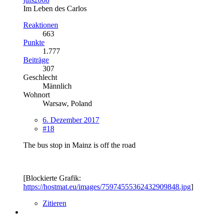
Im Leben des Carlos
Reaktionen
663
Punkte
1.777
Beiträge
307
Geschlecht
Männlich
Wohnort
Warsaw, Poland
6. Dezember 2017
#18
The bus stop in Mainz is off the road
[Blockierte Grafik:
https://hostmat.eu/images/75974555362432909848.jpg
]
Zitieren