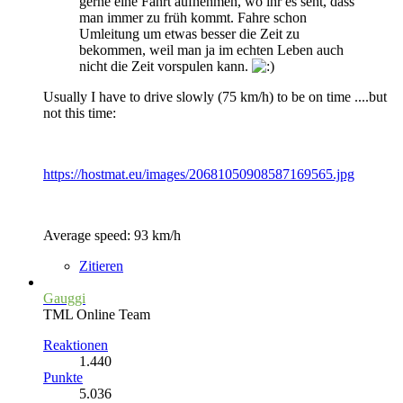
gerne eine Fahrt aufnehmen, wo ihr es seht, dass
man immer zu früh kommt. Fahre schon
Umleitung um etwas besser die Zeit zu
bekommen, weil man ja im echten Leben auch
nicht die Zeit vorspulen kann.
Usually I have to drive slowly (75 km/h) to be on time ....but
not this time:
https://hostmat.eu/images/20681050908587169565.jpg
Average speed: 93 km/h
Zitieren
Gauggi
TML Online Team
Reaktionen
1.440
Punkte
5.036