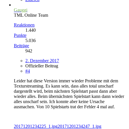
Gauggi
TML Online Team
Reaktionen
1.440
Punkte
5.036
Beiträge
942
2. Dezember 2017
Offizieller Beitrag
#4
Leider hat diese Version immer wieder Probleme mit dem
Texturstreaming. Es kann sein, dass alles total unscharf
dargestellt wird, beim nächsten Spielstart passt dann aber
wieder alles. Beim übernächsten Spielstart kann dann wieder
alles unscharf sein. Ich konnte aber keine Ursache
ausmachen. Von 10 Spielstarts trat der Fehler 4 mal auf.
20171201234225_1.jpg
20171201234247_1.jpg