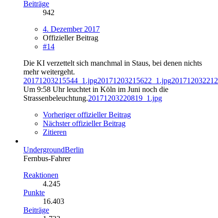
Beiträge
942
4. Dezember 2017
Offizieller Beitrag
#14
Die KI verzettelt sich manchmal in Staus, bei denen nichts
mehr weitergeht.
20171203215544_1.jpg
20171203215622_1.jpg
201712032212
Um 9:58 Uhr leuchtet in Köln im Juni noch die
Strassenbeleuchtung.
20171203220819_1.jpg
Vorheriger offizieller Beitrag
Nächster offizieller Beitrag
Zitieren
UndergroundBerlin
Fernbus-Fahrer
Reaktionen
4.245
Punkte
16.403
Beiträge