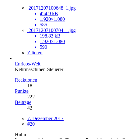
20171207100648_1.jpg
454,9 kB
1.920×1.080
585
20171207100704_1.jpg
198,83 kB
1.920×1.080
590
Zitieren
Enricos-Welt
Kehrmaschinen-Steuerer
Reaktionen
18
Punkte
222
Beiträge
42
7. Dezember 2017
#20
Huhu