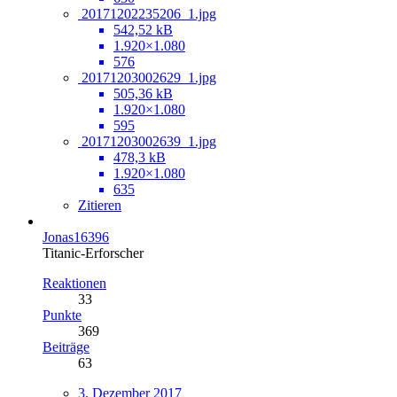
20171202235206_1.jpg
542,52 kB
1.920×1.080
576
20171203002629_1.jpg
505,36 kB
1.920×1.080
595
20171203002639_1.jpg
478,3 kB
1.920×1.080
635
Zitieren
Jonas16396
Titanic-Erforscher
Reaktionen
33
Punkte
369
Beiträge
63
3. Dezember 2017