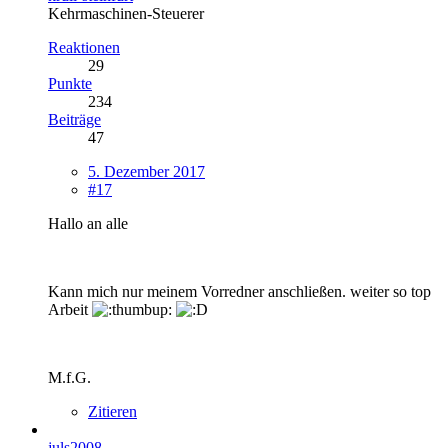
Kehrmaschinen-Steuerer
Reaktionen
29
Punkte
234
Beiträge
47
5. Dezember 2017
#17
Hallo an alle
Kann mich nur meinem Vorredner anschließen. weiter so top
Arbeit
M.f.G.
Zitieren
juls2008