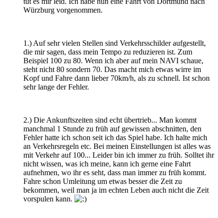
tut es mir leid. Ich habe nun eine Fahrt von Dortmund nach
Würzburg vorgenommen.
1.) Auf sehr vielen Stellen sind Verkehrsschilder aufgestellt,
die mir sagen, dass mein Tempo zu reduzieren ist. Zum
Beispiel 100 zu 80. Wenn ich aber auf mein NAVI schaue,
steht nicht 80 sondern 70. Das macht mich etwas wirre im
Kopf und Fahre dann lieber 70km/h, als zu schnell. Ist schon
sehr lange der Fehler.
2.) Die Ankunftszeiten sind echt übertrieb... Man kommt
manchmal 1 Stunde zu früh auf gewissen abschnitten, den
Fehler hatte ich schon seit ich das Spiel habe. Ich halte mich
an Verkehrsregeln etc. Bei meinen Einstellungen ist alles was
mit Verkehr auf 100... Leider bin ich immer zu früh. Solltet ihr
nicht wissen, was ich meine, kann ich gerne eine Fahrt
aufnehmen, wo ihr es seht, dass man immer zu früh kommt.
Fahre schon Umleitung um etwas besser die Zeit zu
bekommen, weil man ja im echten Leben auch nicht die Zeit
vorspulen kann.