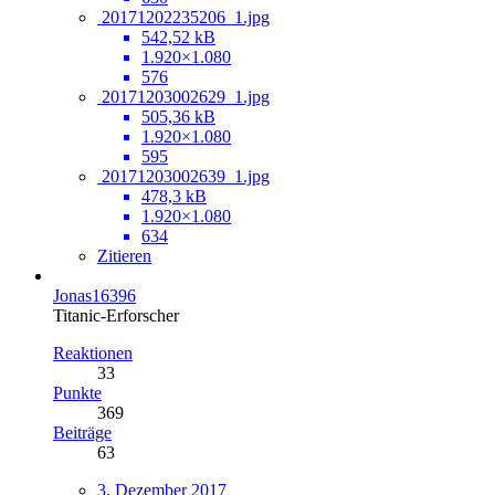
20171202235206_1.jpg
542,52 kB
1.920×1.080
576
20171203002629_1.jpg
505,36 kB
1.920×1.080
595
20171203002639_1.jpg
478,3 kB
1.920×1.080
634
Zitieren
Jonas16396
Titanic-Erforscher
Reaktionen
33
Punkte
369
Beiträge
63
3. Dezember 2017