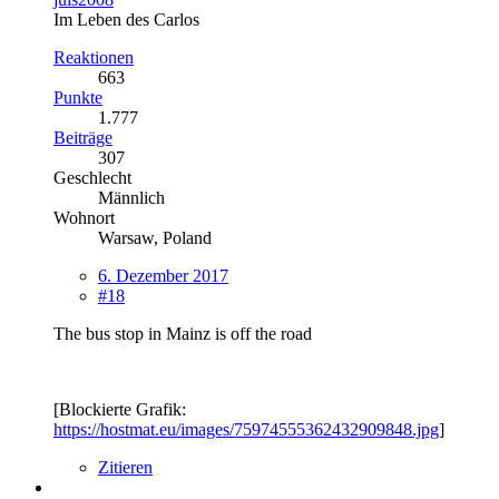
Im Leben des Carlos
Reaktionen
663
Punkte
1.777
Beiträge
307
Geschlecht
Männlich
Wohnort
Warsaw, Poland
6. Dezember 2017
#18
The bus stop in Mainz is off the road
[Blockierte Grafik:
https://hostmat.eu/images/75974555362432909848.jpg
]
Zitieren