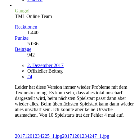
Gauggi
TML Online Team
Reaktionen
1.440
Punkte
5.036
Beiträge
942
2. Dezember 2017
Offizieller Beitrag
#4
Leider hat diese Version immer wieder Probleme mit dem
Texturstreaming. Es kann sein, dass alles total unscharf
dargestellt wird, beim nächsten Spielstart passt dann aber
wieder alles. Beim übernächsten Spielstart kann dann wieder
alles unscharf sein. Ich konnte aber keine Ursache
ausmachen. Von 10 Spielstarts trat der Fehler 4 mal auf.
20171201234225_1.jpg
20171201234247_1.jpg