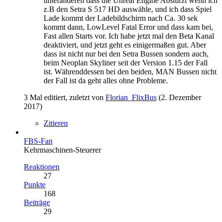
unteranderen dass die Unreal Engine Abstürzt wenn ich
z.B den Setra S 517 HD auswähle, und ich dass Spiel
Lade kommt der Ladebildschirm nach Ca. 30 sek
kommt dann, LowLevel Fatal Error und dass kam bei,
Fast allen Starts vor. Ich habe jetzt mal den Beta Kanal
deaktiviert, und jetzt geht es einigermaßen gut. Aber
dass ist nicht nur bei den Setra Bussen sondern auch,
beim Neoplan Skyliner seit der Version 1.15 der Fall
ist. Währenddessen bei den beiden, MAN Bussen nicht
der Fall ist da geht alles ohne Probleme.
3 Mal editiert, zuletzt von
Florian_FlixBus
(
2. Dezember
2017
)
Zitieren
FBS-Fan
Kehrmaschinen-Steuerer
Reaktionen
27
Punkte
168
Beiträge
29