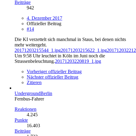
Beiträge
942
4. Dezember 2017
Offizieller Beitrag
#14
Die KI verzettelt sich manchmal in Staus, bei denen nichts
mehr weitergeht.
20171203215544_1.jpg
20171203215622_1.jpg
201712032212
Um 9:58 Uhr leuchtet in Köln im Juni noch die
Strassenbeleuchtung.
20171203220819_1.jpg
Vorheriger offizieller Beitrag
Nächster offizieller Beitrag
Zitieren
UndergroundBerlin
Fernbus-Fahrer
Reaktionen
4.245
Punkte
16.403
Beiträge