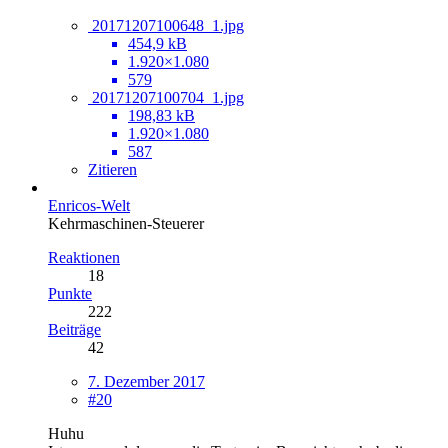
20171207100648_1.jpg
454,9 kB
1.920×1.080
579
20171207100704_1.jpg
198,83 kB
1.920×1.080
587
Zitieren
Enricos-Welt
Kehrmaschinen-Steuerer
Reaktionen
18
Punkte
222
Beiträge
42
7. Dezember 2017
#20
Huhu