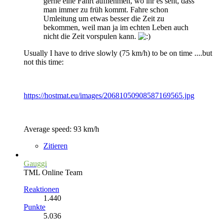
gerne eine Fahrt aufnehmen, wo ihr es seht, dass
man immer zu früh kommt. Fahre schon
Umleitung um etwas besser die Zeit zu
bekommen, weil man ja im echten Leben auch
nicht die Zeit vorspulen kann.
Usually I have to drive slowly (75 km/h) to be on time ....but
not this time:
https://hostmat.eu/images/20681050908587169565.jpg
Average speed: 93 km/h
Zitieren
Gauggi
TML Online Team
Reaktionen
1.440
Punkte
5.036