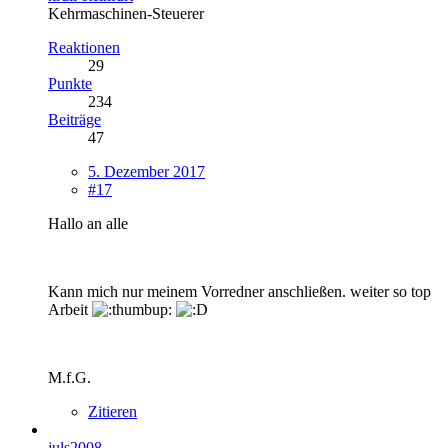
Kehrmaschinen-Steuerer
Reaktionen
29
Punkte
234
Beiträge
47
5. Dezember 2017
#17
Hallo an alle
Kann mich nur meinem Vorredner anschließen. weiter so top
Arbeit
M.f.G.
Zitieren
juls2008