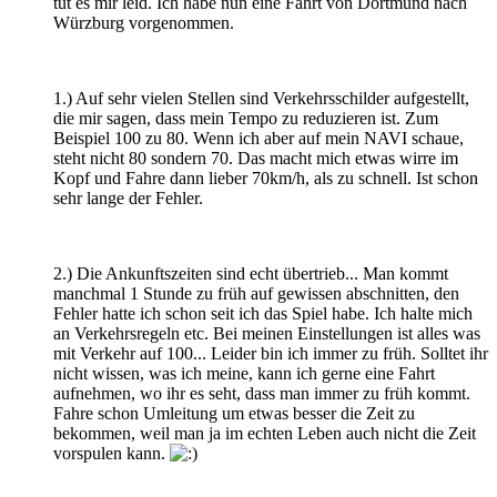
tut es mir leid. Ich habe nun eine Fahrt von Dortmund nach
Würzburg vorgenommen.
1.) Auf sehr vielen Stellen sind Verkehrsschilder aufgestellt,
die mir sagen, dass mein Tempo zu reduzieren ist. Zum
Beispiel 100 zu 80. Wenn ich aber auf mein NAVI schaue,
steht nicht 80 sondern 70. Das macht mich etwas wirre im
Kopf und Fahre dann lieber 70km/h, als zu schnell. Ist schon
sehr lange der Fehler.
2.) Die Ankunftszeiten sind echt übertrieb... Man kommt
manchmal 1 Stunde zu früh auf gewissen abschnitten, den
Fehler hatte ich schon seit ich das Spiel habe. Ich halte mich
an Verkehrsregeln etc. Bei meinen Einstellungen ist alles was
mit Verkehr auf 100... Leider bin ich immer zu früh. Solltet ihr
nicht wissen, was ich meine, kann ich gerne eine Fahrt
aufnehmen, wo ihr es seht, dass man immer zu früh kommt.
Fahre schon Umleitung um etwas besser die Zeit zu
bekommen, weil man ja im echten Leben auch nicht die Zeit
vorspulen kann.