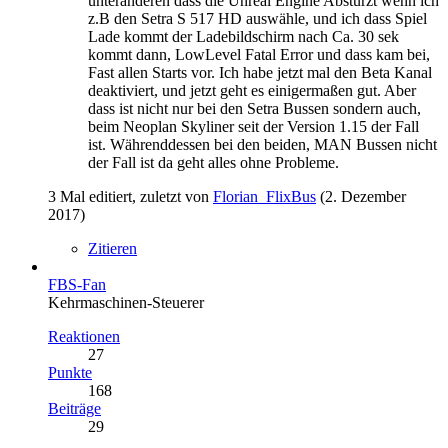
unteranderen dass die Unreal Engine Abstürzt wenn ich
z.B den Setra S 517 HD auswähle, und ich dass Spiel
Lade kommt der Ladebildschirm nach Ca. 30 sek
kommt dann, LowLevel Fatal Error und dass kam bei,
Fast allen Starts vor. Ich habe jetzt mal den Beta Kanal
deaktiviert, und jetzt geht es einigermaßen gut. Aber
dass ist nicht nur bei den Setra Bussen sondern auch,
beim Neoplan Skyliner seit der Version 1.15 der Fall
ist. Währenddessen bei den beiden, MAN Bussen nicht
der Fall ist da geht alles ohne Probleme.
3 Mal editiert, zuletzt von
Florian_FlixBus
(
2. Dezember
2017
)
Zitieren
FBS-Fan
Kehrmaschinen-Steuerer
Reaktionen
27
Punkte
168
Beiträge
29