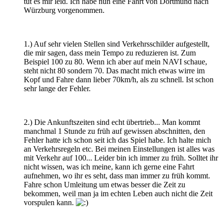
tut es mir leid. Ich habe nun eine Fahrt von Dortmund nach
Würzburg vorgenommen.
1.) Auf sehr vielen Stellen sind Verkehrsschilder aufgestellt,
die mir sagen, dass mein Tempo zu reduzieren ist. Zum
Beispiel 100 zu 80. Wenn ich aber auf mein NAVI schaue,
steht nicht 80 sondern 70. Das macht mich etwas wirre im
Kopf und Fahre dann lieber 70km/h, als zu schnell. Ist schon
sehr lange der Fehler.
2.) Die Ankunftszeiten sind echt übertrieb... Man kommt
manchmal 1 Stunde zu früh auf gewissen abschnitten, den
Fehler hatte ich schon seit ich das Spiel habe. Ich halte mich
an Verkehrsregeln etc. Bei meinen Einstellungen ist alles was
mit Verkehr auf 100... Leider bin ich immer zu früh. Solltet ihr
nicht wissen, was ich meine, kann ich gerne eine Fahrt
aufnehmen, wo ihr es seht, dass man immer zu früh kommt.
Fahre schon Umleitung um etwas besser die Zeit zu
bekommen, weil man ja im echten Leben auch nicht die Zeit
vorspulen kann.