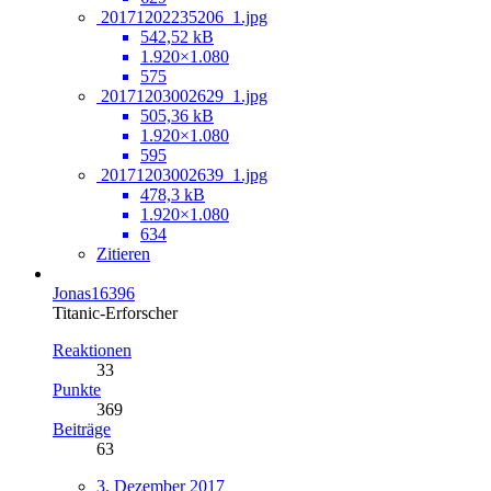
20171202235206_1.jpg
542,52 kB
1.920×1.080
575
20171203002629_1.jpg
505,36 kB
1.920×1.080
595
20171203002639_1.jpg
478,3 kB
1.920×1.080
634
Zitieren
Jonas16396
Titanic-Erforscher
Reaktionen
33
Punkte
369
Beiträge
63
3. Dezember 2017