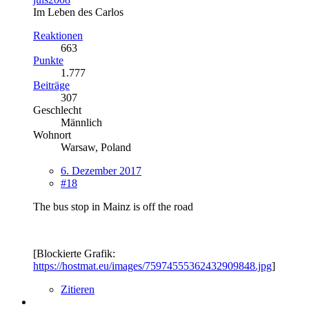
Im Leben des Carlos
Reaktionen
663
Punkte
1.777
Beiträge
307
Geschlecht
Männlich
Wohnort
Warsaw, Poland
6. Dezember 2017
#18
The bus stop in Mainz is off the road
[Blockierte Grafik:
https://hostmat.eu/images/75974555362432909848.jpg
]
Zitieren