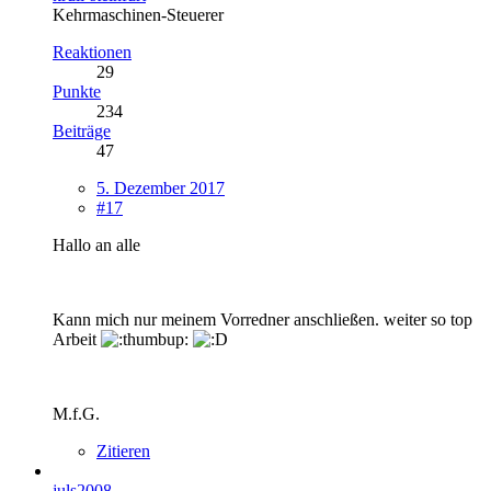
Kehrmaschinen-Steuerer
Reaktionen
29
Punkte
234
Beiträge
47
5. Dezember 2017
#17
Hallo an alle
Kann mich nur meinem Vorredner anschließen. weiter so top
Arbeit
M.f.G.
Zitieren
juls2008