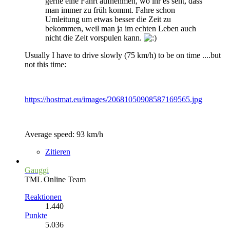
gerne eine Fahrt aufnehmen, wo ihr es seht, dass
man immer zu früh kommt. Fahre schon
Umleitung um etwas besser die Zeit zu
bekommen, weil man ja im echten Leben auch
nicht die Zeit vorspulen kann.
Usually I have to drive slowly (75 km/h) to be on time ....but
not this time:
https://hostmat.eu/images/20681050908587169565.jpg
Average speed: 93 km/h
Zitieren
Gauggi
TML Online Team
Reaktionen
1.440
Punkte
5.036