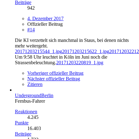
Beiträge
942
4. Dezember 2017
Offizieller Beitrag
#14
Die KI verzettelt sich manchmal in Staus, bei denen nichts
mehr weitergeht.
20171203215544_1.jpg
20171203215622_1.jpg
201712032212
Um 9:58 Uhr leuchtet in Köln im Juni noch die
Strassenbeleuchtung.
20171203220819_1.jpg
Vorheriger offizieller Beitrag
Nächster offizieller Beitrag
Zitieren
UndergroundBerlin
Fernbus-Fahrer
Reaktionen
4.245
Punkte
16.403
Beiträge