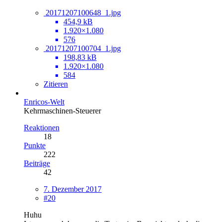
20171207100648_1.jpg
454,9 kB
1.920×1.080
576
20171207100704_1.jpg
198,83 kB
1.920×1.080
584
Zitieren
Enricos-Welt
Kehrmaschinen-Steuerer
Reaktionen
18
Punkte
222
Beiträge
42
7. Dezember 2017
#20
Huhu