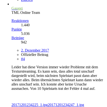
Gauggi
TML Online Team
Reaktionen
1.440
Punkte
5.036
Beiträge
942
2. Dezember 2017
Offizieller Beitrag
#4
Leider hat diese Version immer wieder Probleme mit dem
Texturstreaming. Es kann sein, dass alles total unscharf
dargestellt wird, beim nächsten Spielstart passt dann aber
wieder alles. Beim übernächsten Spielstart kann dann wieder
alles unscharf sein. Ich konnte aber keine Ursache
ausmachen. Von 10 Spielstarts trat der Fehler 4 mal auf.
20171201234225_1.jpg
20171201234247_1.jpg