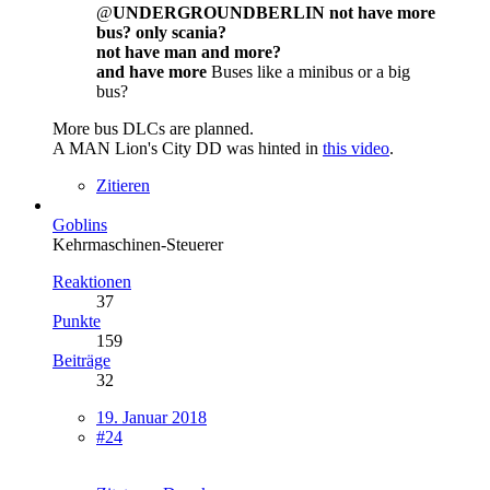
@
UNDERGROUNDBERLIN not have more
bus? only scania?
not have man and more?
and have more
Buses like a minibus or a big
bus?
More bus DLCs are planned.
A MAN Lion's City DD was hinted in
this video
.
Zitieren
Goblins
Kehrmaschinen-Steuerer
Reaktionen
37
Punkte
159
Beiträge
32
19. Januar 2018
#24