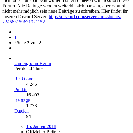
nicht oder nur spät beantwortet. Daher schließen wir ab sofort dieses
Forum. Alte Beiträge werden weiterhin sichtbar sein, aber es wird
nicht mehr möglich sein neue Beiträge zu schreiben. Hier findet ihr
unseren Discord Server:
https://discord.com/servers/tml-studios-
224563159631921152
1
2
Seite 2 von 2
UndergroundBerlin
Fernbus-Fahrer
Reaktionen
4.245
Punkte
16.403
Beiträge
1.733
Dateien
94
15. Januar 2018
Offizieller Beitrag