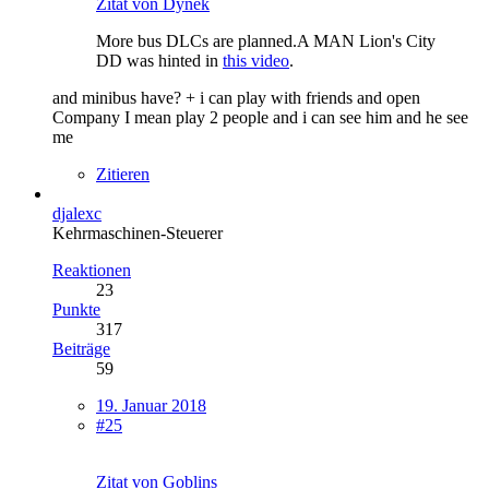
Zitat von Dynek
More bus DLCs are planned.A MAN Lion's City
DD was hinted in
this video
.
and minibus have? + i can play with friends and open
Company I mean play 2 people and i can see him and he see
me
Zitieren
djalexc
Kehrmaschinen-Steuerer
Reaktionen
23
Punkte
317
Beiträge
59
19. Januar 2018
#25
Zitat von Goblins