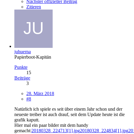
Nächster offizieller Beitrag
Zitieren
juhuerna
Papierboot-Kapitän
Punkte
15
Beiträge
3
28. März 2018
#8
Natürlich ich spiele es seit über einem Jahr schon und der
neueste treiber ist auch drauf, seit dem Update heute ist die
grafik kaputt.
Hier mal ein paar bilder mit dem handy
gemacht:
20180328_224713[1].jpg
20180328_224834[1].jpg
20