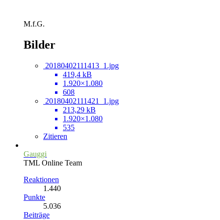
M.f.G.
Bilder
20180402111413_1.jpg
419,4 kB
1.920×1.080
608
20180402111421_1.jpg
213,29 kB
1.920×1.080
535
Zitieren
Gauggi
TML Online Team
Reaktionen
1.440
Punkte
5.036
Beiträge