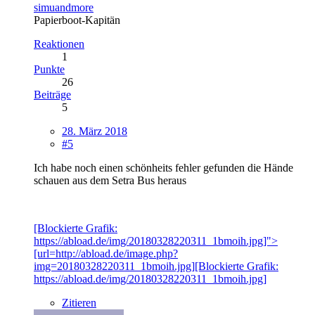
simuandmore
Papierboot-Kapitän
Reaktionen
1
Punkte
26
Beiträge
5
28. März 2018
#5
Ich habe noch einen schönheits fehler gefunden die Hände
schauen aus dem Setra Bus heraus
[Blockierte Grafik:
https://abload.de/img/20180328220311_1bmoih.jpg]">
[url=http://abload.de/image.php?
img=20180328220311_1bmoih.jpg][Blockierte Grafik:
https://abload.de/img/20180328220311_1bmoih.jpg]
Zitieren