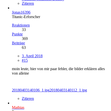
Zitieren
Jonas16396
Titanic-Erforscher
Reaktionen
33
Punkte
369
Beiträge
63
3. April 2018
#15
moin leute, hier von mir paar fehler, die bilder erklären alles
von alleine
20180403140106_1.jpg
20180403140112_1.jpg
Zitieren
Mathias