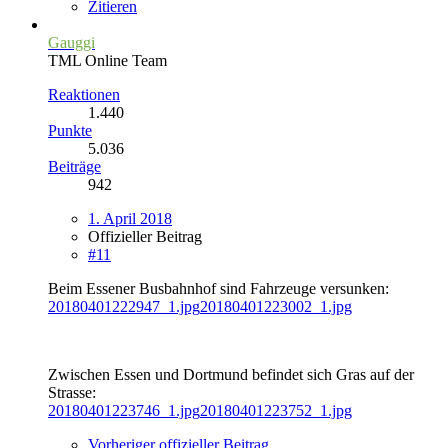
Zitieren
Gauggi
TML Online Team
Reaktionen
1.440
Punkte
5.036
Beiträge
942
1. April 2018
Offizieller Beitrag
#11
Beim Essener Busbahnhof sind Fahrzeuge versunken:
20180401222947_1.jpg
20180401223002_1.jpg
Zwischen Essen und Dortmund befindet sich Gras auf der
Strasse:
20180401223746_1.jpg
20180401223752_1.jpg
Vorheriger offizieller Beitrag