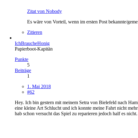
Zitat von Nobody
Es wäre von Vorteil, wenn im ersten Post bekannte/gemel
Zitieren
IchBraucheHonig
Papierboot-Kapitän
Punkte
5
Beiträge
1
1. Mai 2018
#62
Hey. Ich bin gestern mit meinem Setra von Bielefeld nach Ha
eine kleine Art Schlucht und ich konnte meine Fahrt nicht mehr
hab schon versucht das Spiel zu reparieren jedoch half es nicht.