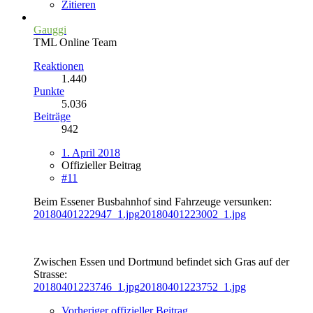
Zitieren
Gauggi
TML Online Team
Reaktionen
1.440
Punkte
5.036
Beiträge
942
1. April 2018
Offizieller Beitrag
#11
Beim Essener Busbahnhof sind Fahrzeuge versunken:
20180401222947_1.jpg
20180401223002_1.jpg
Zwischen Essen und Dortmund befindet sich Gras auf der
Strasse:
20180401223746_1.jpg
20180401223752_1.jpg
Vorheriger offizieller Beitrag