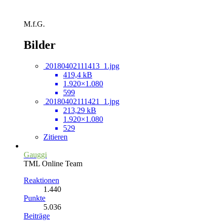
M.f.G.
Bilder
20180402111413_1.jpg
419,4 kB
1.920×1.080
599
20180402111421_1.jpg
213,29 kB
1.920×1.080
529
Zitieren
Gauggi
TML Online Team
Reaktionen
1.440
Punkte
5.036
Beiträge