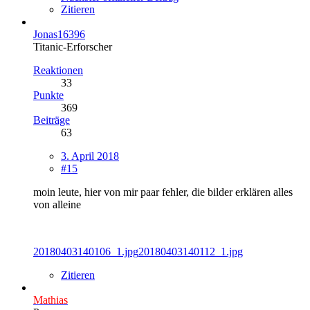
Zitieren
Jonas16396
Titanic-Erforscher
Reaktionen
33
Punkte
369
Beiträge
63
3. April 2018
#15
moin leute, hier von mir paar fehler, die bilder erklären alles
von alleine
20180403140106_1.jpg
20180403140112_1.jpg
Zitieren
Mathias