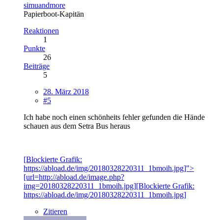
simuandmore
Papierboot-Kapitän
Reaktionen
1
Punkte
26
Beiträge
5
28. März 2018
#5
Ich habe noch einen schönheits fehler gefunden die Hände
schauen aus dem Setra Bus heraus
[Blockierte Grafik:
https://abload.de/img/20180328220311_1bmoih.jpg]">
[url=http://abload.de/image.php?
img=20180328220311_1bmoih.jpg][Blockierte Grafik:
https://abload.de/img/20180328220311_1bmoih.jpg]
Zitieren