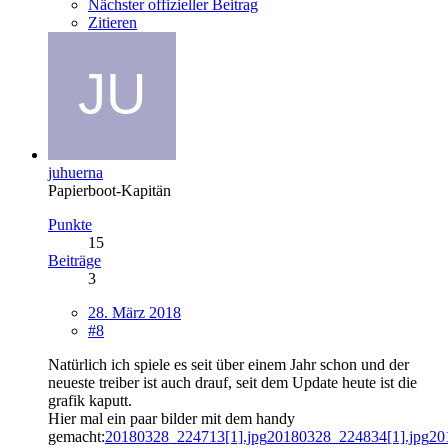
Nächster offizieller Beitrag
Zitieren
juhuerna
Papierboot-Kapitän
Punkte
15
Beiträge
3
28. März 2018
#8
Natürlich ich spiele es seit über einem Jahr schon und der
neueste treiber ist auch drauf, seit dem Update heute ist die
grafik kaputt.
Hier mal ein paar bilder mit dem handy
gemacht:
20180328_224713[1].jpg
20180328_224834[1].jpg
20