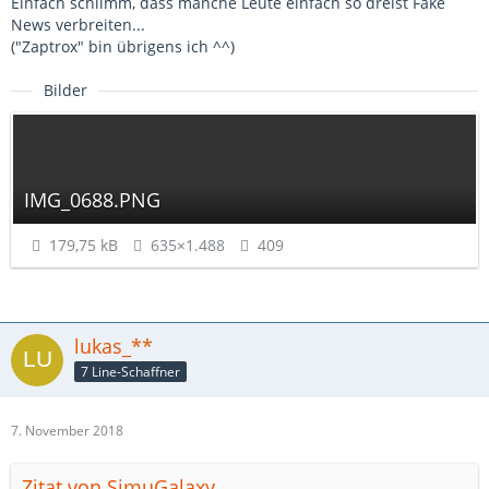
Einfach schlimm, dass manche Leute einfach so dreist Fake
News verbreiten...
("Zaptrox" bin übrigens ich ^^)
Bilder
IMG_0688.PNG
179,75 kB
635×1.488
409
lukas_**
7 Line-Schaffner
7. November 2018
Zitat von SimuGalaxy