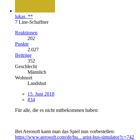
lukas_**
7 Line-Schaffner
Reaktionen
202
Punkte
2.027
Beiträge
352
Geschlecht
Männlich
Wohnort
Landshut
15. Juni 2018
#34
Für alle, die es nicht mitbekommen haben:
Bei Aerosoft kann man das Spiel nun vorbestellen:
https://www.aerosoft.com/de/bu…urist-bus-simulator?c=742