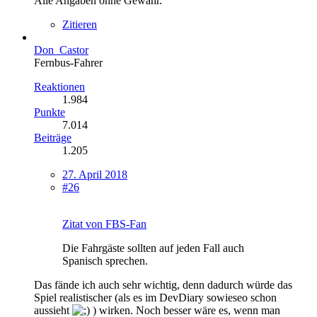
Alle Angaben ohne Gewähr.
Zitieren
Don_Castor
Fernbus-Fahrer
Reaktionen
1.984
Punkte
7.014
Beiträge
1.205
27. April 2018
#26
Zitat von FBS-Fan
Die Fahrgäste sollten auf jeden Fall auch
Spanisch sprechen.
Das fände ich auch sehr wichtig, denn dadurch würde das
Spiel realistischer (als es im DevDiary sowieseo schon
aussieht
) wirken. Noch besser wäre es, wenn man