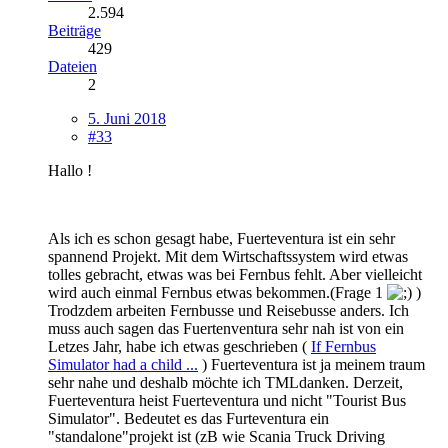
2.594
Beiträge
429
Dateien
2
5. Juni 2018
#33
Hallo !
Als ich es schon gesagt habe, Fuerteventura ist ein sehr
spannend Projekt. Mit dem Wirtschaftssystem wird etwas
tolles gebracht, etwas was bei Fernbus fehlt. Aber vielleicht
wird auch einmal Fernbus etwas bekommen.(Frage 1
)
Trodzdem arbeiten Fernbusse und Reisebusse anders. Ich
muss auch sagen das Fuertenventura sehr nah ist von ein
Letzes Jahr, habe ich etwas geschrieben (
If Fernbus
Simulator had a child ...
) Fuerteventura ist ja meinem traum
sehr nahe und deshalb möchte ich TMLdanken. Derzeit,
Fuerteventura heist Fuerteventura und nicht "Tourist Bus
Simulator". Bedeutet es das Furteventura ein
"standalone"projekt ist (zB wie Scania Truck Driving