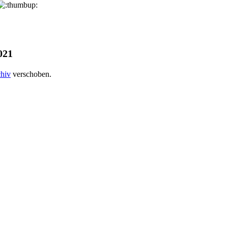
021
hiv
verschoben.