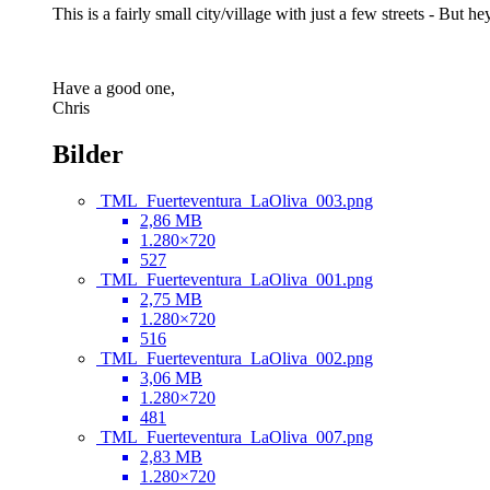
This is a fairly small city/village with just a few streets - But hey
Have a good one,
Chris
Bilder
TML_Fuerteventura_LaOliva_003.png
2,86 MB
1.280×720
527
TML_Fuerteventura_LaOliva_001.png
2,75 MB
1.280×720
516
TML_Fuerteventura_LaOliva_002.png
3,06 MB
1.280×720
481
TML_Fuerteventura_LaOliva_007.png
2,83 MB
1.280×720