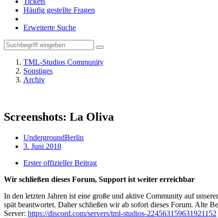
Tickets
Häufig gestellte Fragen
Erweiterte Suche
TML-Studios Community
Sonstiges
Archiv
Screenshots: La Oliva
UndergroundBerlin
3. Juni 2018
Erster offizieller Beitrag
Wir schließen dieses Forum, Support ist weiter erreichbar
In den letzten Jahren ist eine große und aktive Community auf unser
spät beantwortet. Daher schließen wir ab sofort dieses Forum. Alte Be
Server:
https://discord.com/servers/tml-studios-224563159631921152