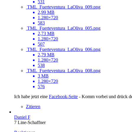
531
TML_Fuerteventura_LaOliva_009.png
2,99 MB
1.280×720
583
TML_Fuerteventura_LaOliva_005.png
2,73 MB
1.280×720
507
TML_Fuerteventura_LaOliva_006.png
2,79 MB
1.280×720
538
TML_Fuerteventura_LaOliva_008.png
3 MB
1.280×720
576
Ich habe jetzt eine
Facebook-Seite
- Komm vorbei und drück 
Zitieren
Daniel F
7 Line-Schaffner