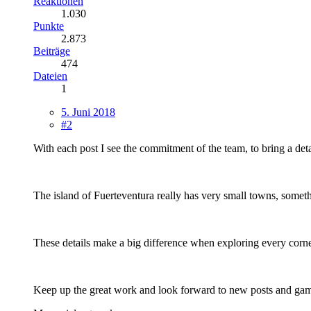
Reaktionen
1.030
Punkte
2.873
Beiträge
474
Dateien
1
5. Juni 2018
#2
With each post I see the commitment of the team, to bring a det
The island of Fuerteventura really has very small towns, somethi
These details make a big difference when exploring every corner
Keep up the great work and look forward to new posts and g