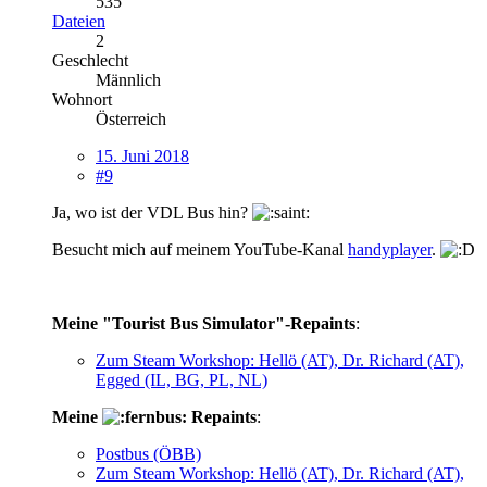
535
Dateien
2
Geschlecht
Männlich
Wohnort
Österreich
15. Juni 2018
#9
Ja, wo ist der VDL Bus hin?
Besucht mich auf meinem YouTube-Kanal
handyplayer
.
Meine "Tourist Bus Simulator"-Repaints
:
Zum Steam Workshop: Hellö (AT), Dr. Richard (AT),
Egged (IL, BG, PL, NL)
Meine
Repaints
:
Postbus (ÖBB)
Zum Steam Workshop: Hellö (AT), Dr. Richard (AT),