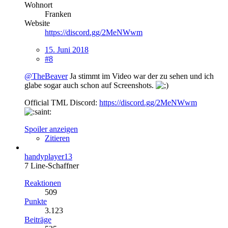
Wohnort
Franken
Website
https://discord.gg/2MeNWwm
15. Juni 2018
#8
@TheBeaver
Ja stimmt im Video war der zu sehen und ich
glabe sogar auch schon auf Screenshots.
Official TML Discord:
https://discord.gg/2MeNWwm
Spoiler anzeigen
Zitieren
handyplayer13
7 Line-Schaffner
Reaktionen
509
Punkte
3.123
Beiträge