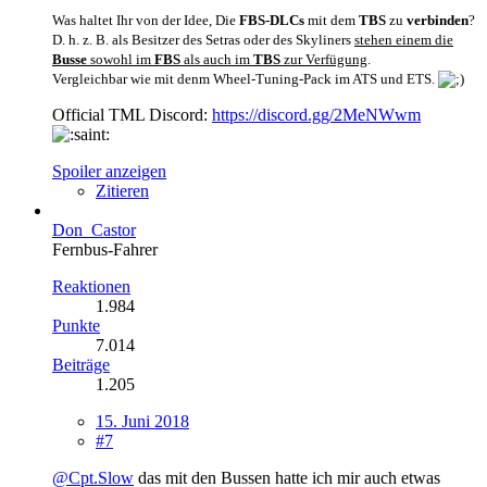
Was haltet Ihr von der Idee, Die
FBS-DLCs
mit dem
TBS
zu
verbinden
?
D. h. z. B. als Besitzer des Setras oder des Skyliners
stehen einem die
Busse
sowohl im
FBS
als auch im
TBS
zur Verfügung
.
Vergleichbar wie mit denm Wheel-Tuning-Pack im ATS und ETS.
Official TML Discord:
https://discord.gg/2MeNWwm
Spoiler anzeigen
Zitieren
Don_Castor
Fernbus-Fahrer
Reaktionen
1.984
Punkte
7.014
Beiträge
1.205
15. Juni 2018
#7
@Cpt.Slow
das mit den Bussen hatte ich mir auch etwas