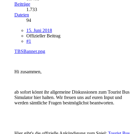
Beiträge
1.733
Dateien
94
15. Juni 2018
Offizieller Beitrag
#1
TBSBanner.png
Hi zusammen,
ab sofort könnt ihr allgemeine Diskussionen zum Tourist Bus
Simulator hier halten. Wir freuen uns auf euren Input und
werden sämtliche Fragen bestmöglichst beantworten.
Hier gibt's die offizielle Ankündigung zum Spiel:
Tourist Bus