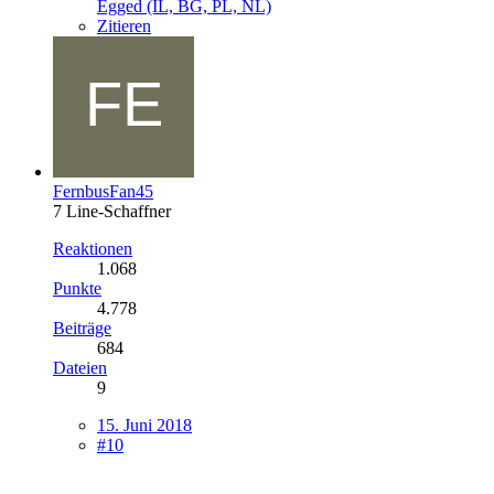
Egged (IL, BG, PL, NL)
Zitieren
FernbusFan45
7 Line-Schaffner
Reaktionen
1.068
Punkte
4.778
Beiträge
684
Dateien
9
15. Juni 2018
#10