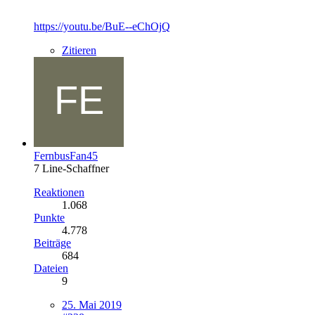
https://youtu.be/BuE--eChOjQ
Zitieren
FernbusFan45
7 Line-Schaffner
Reaktionen
1.068
Punkte
4.778
Beiträge
684
Dateien
9
25. Mai 2019