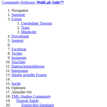
Community-Software:
WoltLab Suite™
Navigation
Startseite
Forum
Unerledigte Themen
Team
Mitglieder
Downloads
Support
Facebook
Twitter
Instagram
YouTube
Datenschutzerklärung
Impressum
Häufig gestellte Fragen
Suche
Optionen
Aktueller Ort
TML-Studios Community
Neueste Spiele
Tourist Bus Simulator