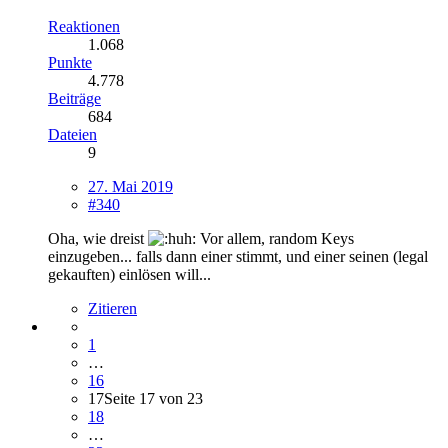
Reaktionen
1.068
Punkte
4.778
Beiträge
684
Dateien
9
27. Mai 2019
#340
Oha, wie dreist
Vor allem, random Keys
einzugeben... falls dann einer stimmt, und einer seinen (legal
gekauften) einlösen will...
Zitieren
1
…
16
17
Seite 17 von 23
18
…