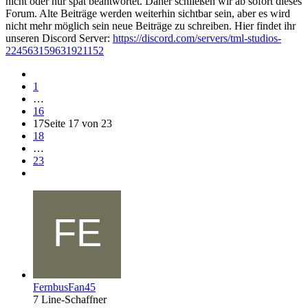
nicht oder nur spät beantwortet. Daher schließen wir ab sofort dieses
Forum. Alte Beiträge werden weiterhin sichtbar sein, aber es wird
nicht mehr möglich sein neue Beiträge zu schreiben. Hier findet ihr
unseren Discord Server:
https://discord.com/servers/tml-studios-
224563159631921152
1
…
16
17
Seite 17 von 23
18
…
23
FernbusFan45
7 Line-Schaffner