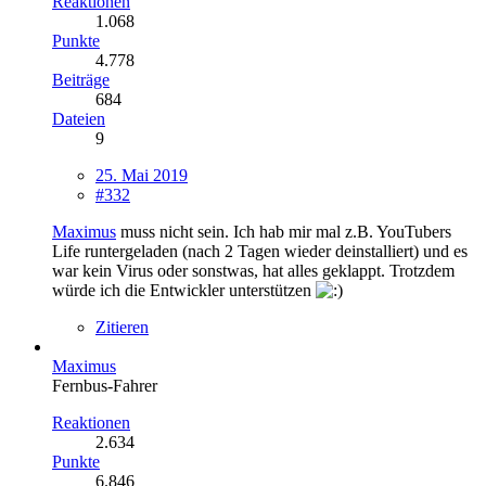
Reaktionen
1.068
Punkte
4.778
Beiträge
684
Dateien
9
25. Mai 2019
#332
Maximus
muss nicht sein. Ich hab mir mal z.B. YouTubers
Life runtergeladen (nach 2 Tagen wieder deinstalliert) und es
war kein Virus oder sonstwas, hat alles geklappt. Trotzdem
würde ich die Entwickler unterstützen
Zitieren
Maximus
Fernbus-Fahrer
Reaktionen
2.634
Punkte
6.846