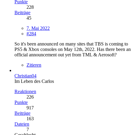
Punkte
228
Beiträge
45
7. Mai 2022
#284
So it's been announced on many sites that TBS is coming to
PS5 & Xbox consoles on May 12th, 2022. Has there been an
official announcement out yet from TML & Aerosoft?
Zitieren
Christian04
Im Leben des Carlos
Reaktionen
226
Punkte
917
Beiträge
163
Dateien
7
Geschlecht