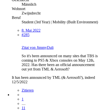
Männlich
Wohnort
Zwijndrecht
Beruf
Student (3rd Year) | Mobility (Built Environment)
8. Mai 2022
#285
Zitat von JimmyDali
So it's been announced on many sites that TBS is
coming to PS5 & Xbox consoles on May 12th,
2022. Has there been an official announcement
out yet from TML & Aerosoft?
It has been announced by TML (& Aerosoft?), indeed
12/5/2022
Zitieren
1
…
11