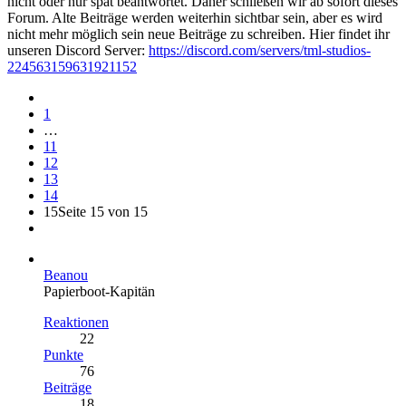
nicht oder nur spät beantwortet. Daher schließen wir ab sofort dieses
Forum. Alte Beiträge werden weiterhin sichtbar sein, aber es wird
nicht mehr möglich sein neue Beiträge zu schreiben. Hier findet ihr
unseren Discord Server:
https://discord.com/servers/tml-studios-
224563159631921152
1
…
11
12
13
14
15
Seite 15 von 15
Beanou
Papierboot-Kapitän
Reaktionen
22
Punkte
76
Beiträge
18