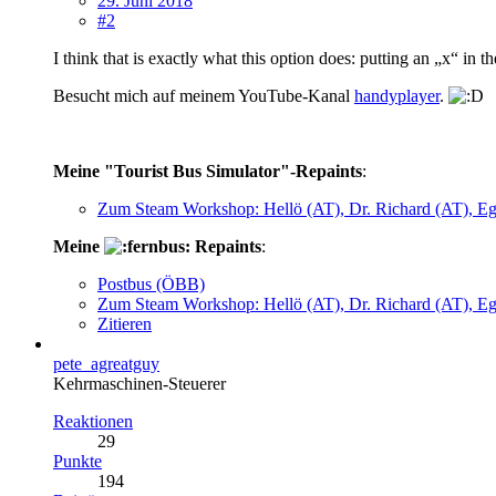
29. Juni 2018
#2
I think that is exactly what this option does: putting an „x“ in t
Besucht mich auf meinem YouTube-Kanal
handyplayer
.
Meine "Tourist Bus Simulator"-Repaints
:
Zum Steam Workshop: Hellö (AT), Dr. Richard (AT), E
Meine
Repaints
:
Postbus (ÖBB)
Zum Steam Workshop: Hellö (AT), Dr. Richard (AT), E
Zitieren
pete_agreatguy
Kehrmaschinen-Steuerer
Reaktionen
29
Punkte
194