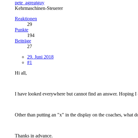
pete_agreatguy
Kehrmaschinen-Steuerer
Reaktionen
29
Punkte
194
Beiträge
27
29. Juni 2018
#1
Hi all,
I have looked everywhere but cannot find an answer. Hoping I 
Other than putting an "x" in the display on the coaches, what do
Thanks in advance.