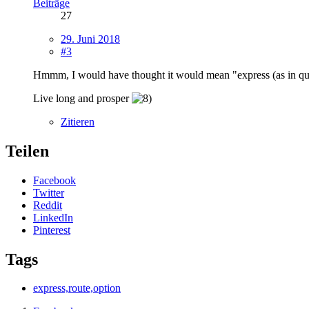
Beiträge
27
29. Juni 2018
#3
Hmmm, I would have thought it would mean "express (as in qui
Live long and prosper
Zitieren
Teilen
Facebook
Twitter
Reddit
LinkedIn
Pinterest
Tags
express,route,option