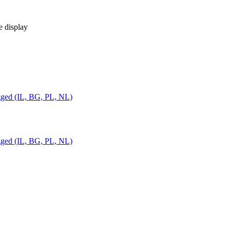
he display
gged (IL, BG, PL, NL)
gged (IL, BG, PL, NL)