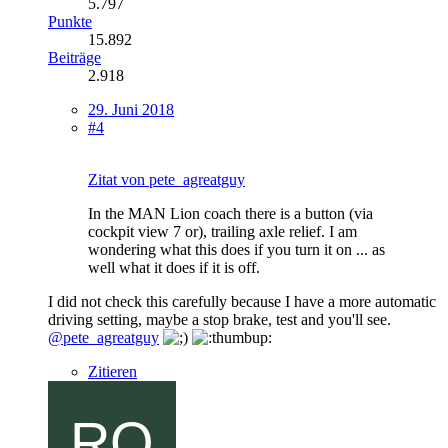
5.797
Punkte
15.892
Beiträge
2.918
29. Juni 2018
#4
Zitat von pete_agreatguy
In the MAN Lion coach there is a button (via
cockpit view 7 or), trailing axle relief. I am
wondering what this does if you turn it on ... as
well what it does if it is off.
I did not check this carefully because I have a more automatic
driving setting, maybe a stop brake, test and you'll see.
@pete_agreatguy
Zitieren