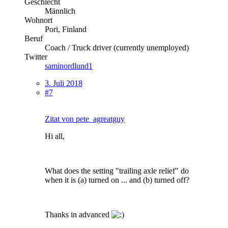
Geschlecht
Männlich
Wohnort
Pori, Finland
Beruf
Coach / Truck driver (currently unemployed)
Twitter
saminordlund1
3. Juli 2018
#7
Zitat von pete_agreatguy
Hi all,
What does the setting "trailing axle relief" do
when it is (a) turned on ... and (b) turned off?
Thanks in advanced