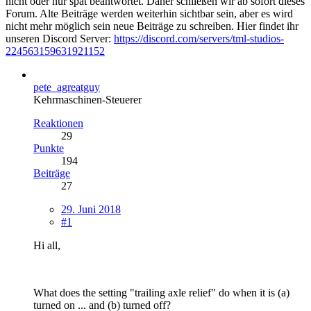
nicht oder nur spät beantwortet. Daher schließen wir ab sofort dieses
Forum. Alte Beiträge werden weiterhin sichtbar sein, aber es wird
nicht mehr möglich sein neue Beiträge zu schreiben. Hier findet ihr
unseren Discord Server:
https://discord.com/servers/tml-studios-
224563159631921152
pete_agreatguy
Kehrmaschinen-Steuerer
Reaktionen
29
Punkte
194
Beiträge
27
29. Juni 2018
#1
Hi all,
What does the setting "trailing axle relief" do when it is (a)
turned on ... and (b) turned off?