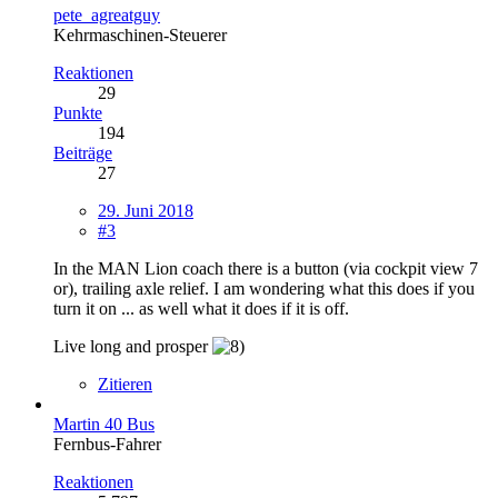
pete_agreatguy
Kehrmaschinen-Steuerer
Reaktionen
29
Punkte
194
Beiträge
27
29. Juni 2018
#3
In the MAN Lion coach there is a button (via cockpit view 7
or), trailing axle relief. I am wondering what this does if you
turn it on ... as well what it does if it is off.
Live long and prosper
Zitieren
Martin 40 Bus
Fernbus-Fahrer
Reaktionen