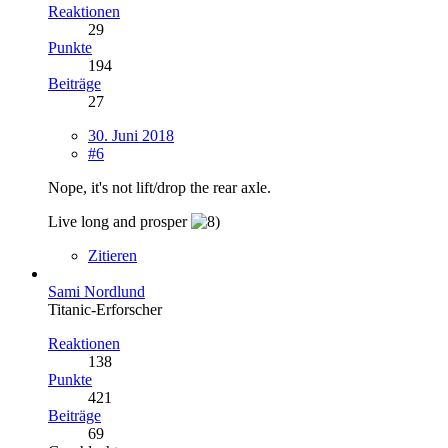
Reaktionen
29
Punkte
194
Beiträge
27
30. Juni 2018
#6
Nope, it's not lift/drop the rear axle.
Live long and prosper
Zitieren
Sami Nordlund
Titanic-Erforscher
Reaktionen
138
Punkte
421
Beiträge
69