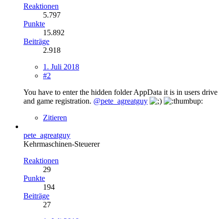
Reaktionen
5.797
Punkte
15.892
Beiträge
2.918
1. Juli 2018
#2
You have to enter the hidden folder AppData it is in users driv
and game registration.
@pete_agreatguy
Zitieren
pete_agreatguy
Kehrmaschinen-Steuerer
Reaktionen
29
Punkte
194
Beiträge
27