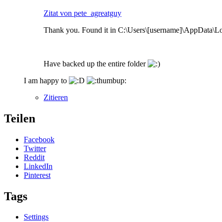
Zitat von pete_agreatguy
Thank you. Found it in C:\Users\[username]\AppData\L
Have backed up the entire folder
I am happy to
Zitieren
Teilen
Facebook
Twitter
Reddit
LinkedIn
Pinterest
Tags
Settings