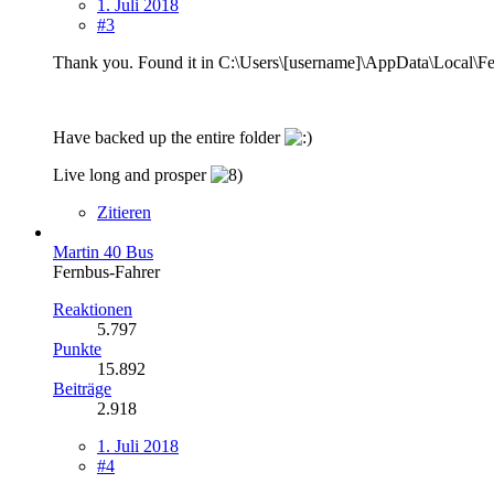
1. Juli 2018
#3
Thank you. Found it in C:\Users\[username]\AppData\Local\F
Have backed up the entire folder
Live long and prosper
Zitieren
Martin 40 Bus
Fernbus-Fahrer
Reaktionen
5.797
Punkte
15.892
Beiträge
2.918
1. Juli 2018
#4