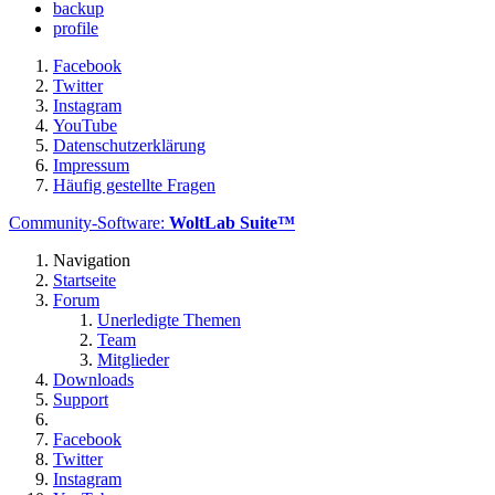
backup
profile
Facebook
Twitter
Instagram
YouTube
Datenschutzerklärung
Impressum
Häufig gestellte Fragen
Community-Software:
WoltLab Suite™
Navigation
Startseite
Forum
Unerledigte Themen
Team
Mitglieder
Downloads
Support
Facebook
Twitter
Instagram