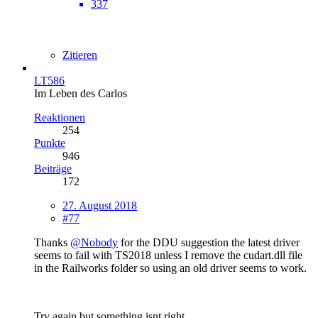
337
Zitieren
LT586
Im Leben des Carlos
Reaktionen
254
Punkte
946
Beiträge
172
27. August 2018
#77
Thanks
@Nobody
for the DDU suggestion the latest driver
seems to fail with TS2018 unless I remove the cudart.dll file
in the Railworks folder so using an old driver seems to work.
Try again but something isnt right.