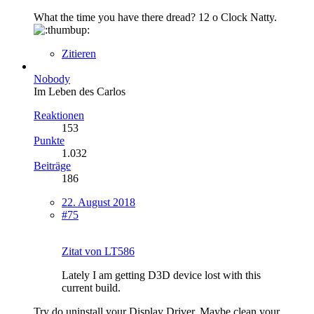
What the time you have there dread? 12 o Clock Natty.
Zitieren
Nobody
Im Leben des Carlos
Reaktionen
153
Punkte
1.032
Beiträge
186
22. August 2018
#75
Zitat von LT586
Lately I am getting D3D device lost with this
current build.
Try do uninstall your Display Driver. Maybe clean your