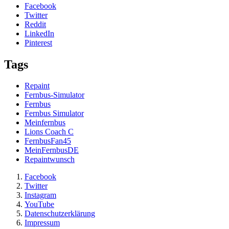
Facebook
Twitter
Reddit
LinkedIn
Pinterest
Tags
Repaint
Fernbus-Simulator
Fernbus
Fernbus Simulator
Meinfernbus
Lions Coach C
FernbusFan45
MeinFernbusDE
Repaintwunsch
Facebook
Twitter
Instagram
YouTube
Datenschutzerklärung
Impressum