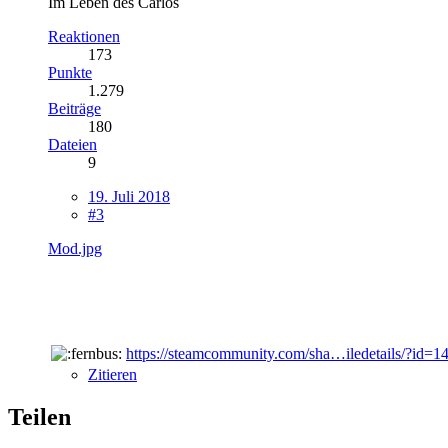
Im Leben des Carlos
Reaktionen
173
Punkte
1.279
Beiträge
180
Dateien
9
19. Juli 2018
#3
Mod.jpg
https://steamcommunity.com/sha…iledetails/?id=
Zitieren
Teilen