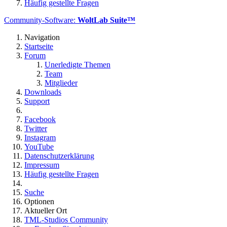
Häufig gestellte Fragen
Community-Software:
WoltLab Suite™
Navigation
Startseite
Forum
Unerledigte Themen
Team
Mitglieder
Downloads
Support
Facebook
Twitter
Instagram
YouTube
Datenschutzerklärung
Impressum
Häufig gestellte Fragen
Suche
Optionen
Aktueller Ort
TML-Studios Community