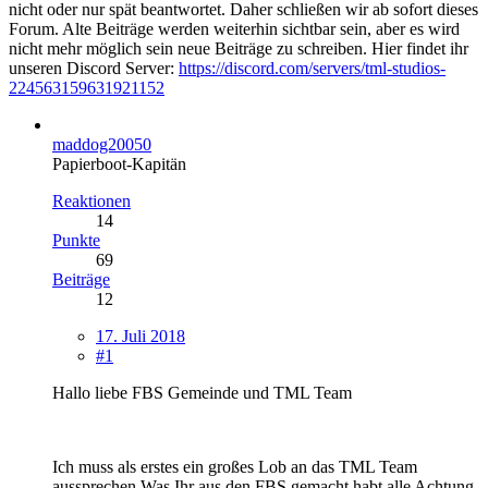
nicht oder nur spät beantwortet. Daher schließen wir ab sofort dieses
Forum. Alte Beiträge werden weiterhin sichtbar sein, aber es wird
nicht mehr möglich sein neue Beiträge zu schreiben. Hier findet ihr
unseren Discord Server:
https://discord.com/servers/tml-studios-
224563159631921152
maddog20050
Papierboot-Kapitän
Reaktionen
14
Punkte
69
Beiträge
12
17. Juli 2018
#1
Hallo liebe FBS Gemeinde und TML Team
Ich muss als erstes ein großes Lob an das TML Team
aussprechen.Was Ihr aus den FBS gemacht habt alle Achtung