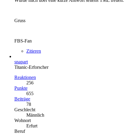
Würde mich über eine kurze Antwort seitens TML freuen.
Gruss
FBS-Fan
Zitieren
snapart
Titanic-Erforscher
Reaktionen
256
Punkte
655
Beiträge
78
Geschlecht
Männlich
Wohnort
Erfurt
Beruf