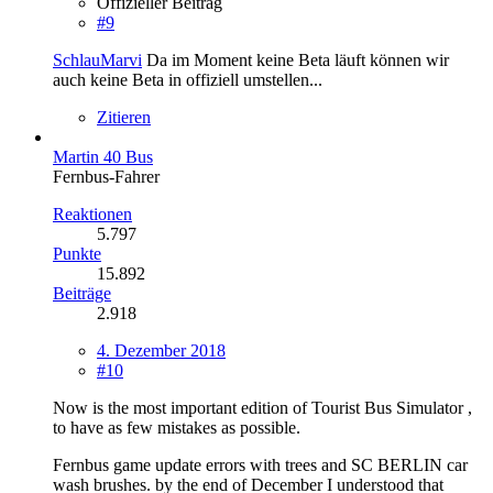
Offizieller Beitrag
#9
SchlauMarvi
Da im Moment keine Beta läuft können wir
auch keine Beta in offiziell umstellen...
Zitieren
Martin 40 Bus
Fernbus-Fahrer
Reaktionen
5.797
Punkte
15.892
Beiträge
2.918
4. Dezember 2018
#10
Now is the most important edition of Tourist Bus Simulator ,
to have as few mistakes as possible.
Fernbus game update errors with trees and SC BERLIN car
wash brushes. by the end of December I understood that