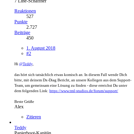
7 Line-Schaffner
Reaktionen
527
Punkte
2.727
Beiträge
450
1. August 2018
#2
Hi
@Teddy
,
das hört sich tatsächlich etwas komisch an. In diesem Fall wende Dich
bitte, mit deinem Dx-Diag Bericht, an unsere Kollegen aus dem Support-
Team, um gemeinsam eine Lösung zu finden - diese erreichst Du unter
dem folgenden Link:
https://www.tml-studios.de/forum/support/
Beste Grüße
Alex
Zitieren
Teddy
Papierboot-Kapitän