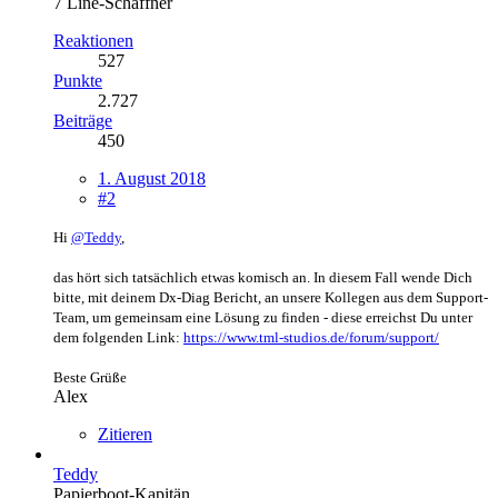
7 Line-Schaffner
Reaktionen
527
Punkte
2.727
Beiträge
450
1. August 2018
#2
Hi
@Teddy
,
das hört sich tatsächlich etwas komisch an. In diesem Fall wende Dich
bitte, mit deinem Dx-Diag Bericht, an unsere Kollegen aus dem Support-
Team, um gemeinsam eine Lösung zu finden - diese erreichst Du unter
dem folgenden Link:
https://www.tml-studios.de/forum/support/
Beste Grüße
Alex
Zitieren
Teddy
Papierboot-Kapitän