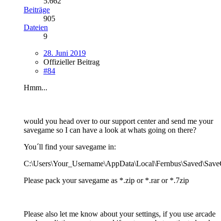
5.662
Beiträge
905
Dateien
9
28. Juni 2019
Offizieller Beitrag
#84
Hmm...
would you head over to our support center and send me your
savegame so I can have a look at whats going on there?
You´ll find your savegame in:
C:\Users\Your_Username\AppData\Local\Fernbus\Saved\Sa
Please pack your savegame as *.zip or *.rar or *.7zip
Please also let me know about your settings, if you use arcade