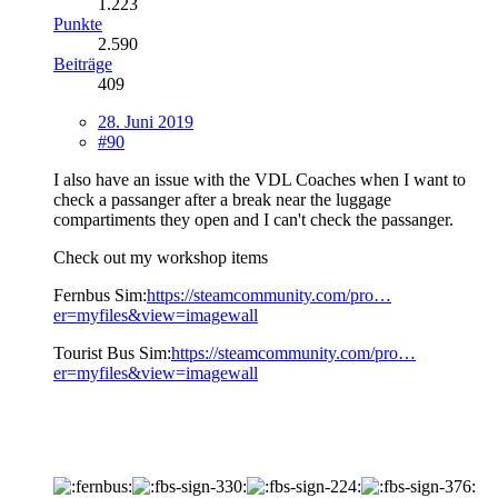
1.223
Punkte
2.590
Beiträge
409
28. Juni 2019
#90
I also have an issue with the VDL Coaches when I want to
check a passanger after a break near the luggage
compartiments they open and I can't check the passanger.
Check out my workshop items
Fernbus Sim:
https://steamcommunity.com/pro…
er=myfiles&view=imagewall
Tourist Bus Sim:
https://steamcommunity.com/pro…
er=myfiles&view=imagewall