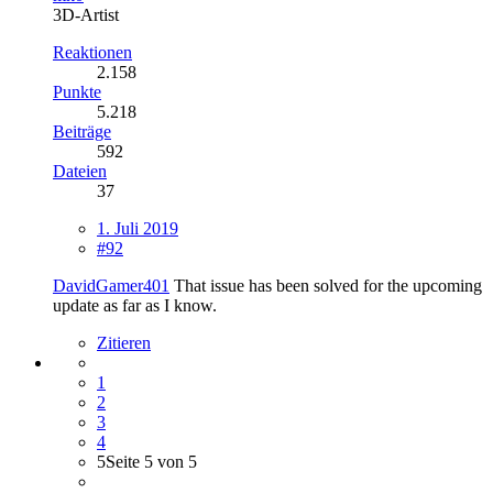
3D-Artist
Reaktionen
2.158
Punkte
5.218
Beiträge
592
Dateien
37
1. Juli 2019
#92
DavidGamer401
That issue has been solved for the upcoming
update as far as I know.
Zitieren
1
2
3
4
5
Seite 5 von 5