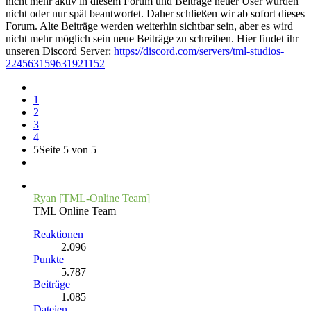
nicht mehr aktiv in diesem Forum und Beiträge neuer User wurden
nicht oder nur spät beantwortet. Daher schließen wir ab sofort dieses
Forum. Alte Beiträge werden weiterhin sichtbar sein, aber es wird
nicht mehr möglich sein neue Beiträge zu schreiben. Hier findet ihr
unseren Discord Server:
https://discord.com/servers/tml-studios-
224563159631921152
1
2
3
4
5
Seite 5 von 5
Ryan [TML-Online Team]
TML Online Team
Reaktionen
2.096
Punkte
5.787
Beiträge
1.085
Dateien