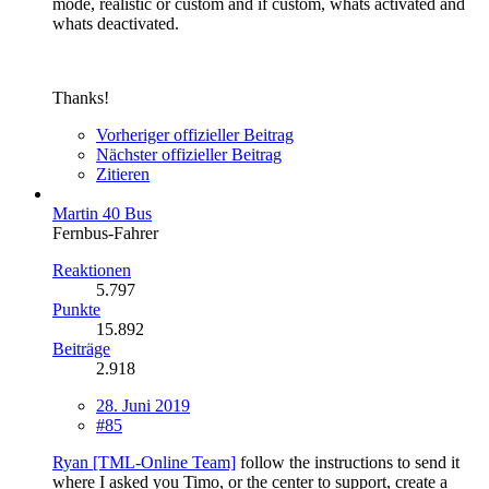
mode, realistic or custom and if custom, whats activated and
whats deactivated.
Thanks!
Vorheriger offizieller Beitrag
Nächster offizieller Beitrag
Zitieren
Martin 40 Bus
Fernbus-Fahrer
Reaktionen
5.797
Punkte
15.892
Beiträge
2.918
28. Juni 2019
#85
Ryan [TML-Online Team]
follow the instructions to send it
where I asked you Timo, or the center to support, create a