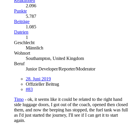
Reaktionen
2.096
Punkte
5.787
Beiträge
1.085
Dateien
1
Geschlecht
Männlich
Wohnort
Southampton, United Kingdom
Beruf
Junior Developer/Reporter/Moderator
28. Juni 2019
Offizieller Beitrag
#83
Timo
- ok, it seems like it could be related to the right hand
side luggage doors, I got out of the coach, opened then closed
them, and now the beeping has stopped, the fuel tank was full
as I'd just started the journey, I'll see if I can get it to start
again.