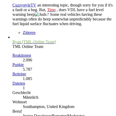
CuzzystyleTV
an interesting topic, though sorry for you if it's
a fault or a bug. But,
Timo
, does VDL have a fuel level
warning beep
?
Some real vehicles having these
warnings often do beep somewhat unpredictably because the
fuel liquid surface fluctuates when driving.
Zitieren
Ryan [TML-Online Team]
TML Online Team
Reaktionen
2.096
Punkte
5.787
Beiträge
1.085
Dateien
1
Geschlecht
Männlich
Wohnort
Southampton, United Kingdom
Beruf
Junior Developer/Reporter/Moderator