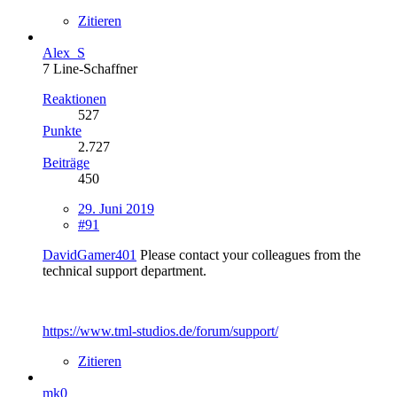
Zitieren
Alex_S
7 Line-Schaffner
Reaktionen
527
Punkte
2.727
Beiträge
450
29. Juni 2019
#91
DavidGamer401
Please contact your colleagues from the
technical support department.
https://www.tml-studios.de/forum/support/
Zitieren
mk0