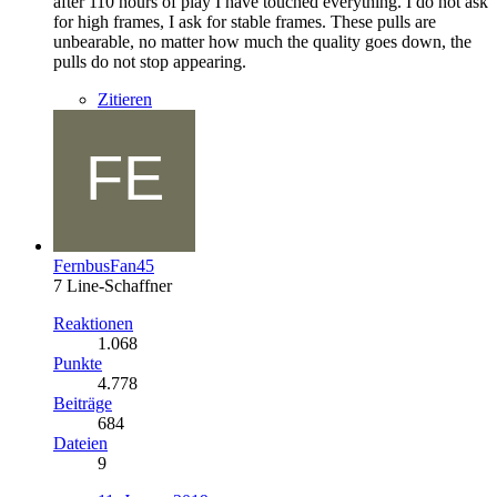
after 110 hours of play I have touched everything. I do not ask
for high frames, I ask for stable frames. These pulls are
unbearable, no matter how much the quality goes down, the
pulls do not stop appearing.
Zitieren
FernbusFan45
7 Line-Schaffner
Reaktionen
1.068
Punkte
4.778
Beiträge
684
Dateien
9