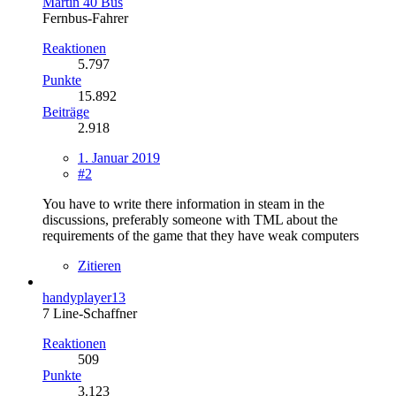
Martin 40 Bus
Fernbus-Fahrer
Reaktionen
5.797
Punkte
15.892
Beiträge
2.918
1. Januar 2019
#2
You have to write there information in steam in the
discussions, preferably someone with TML about the
requirements of the game that they have weak computers
Zitieren
handyplayer13
7 Line-Schaffner
Reaktionen
509
Punkte
3.123