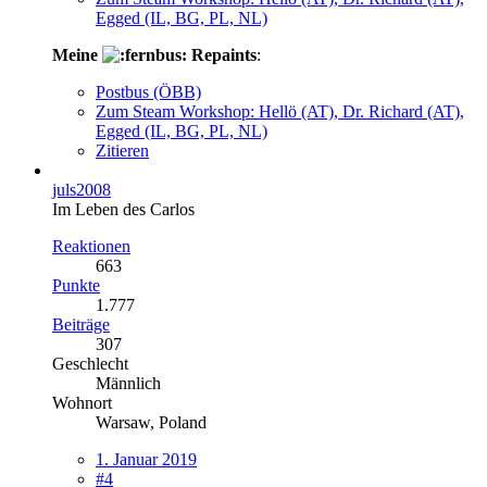
Egged (IL, BG, PL, NL)
Meine
Repaints
:
Postbus (ÖBB)
Zum Steam Workshop: Hellö (AT), Dr. Richard (AT),
Egged (IL, BG, PL, NL)
Zitieren
juls2008
Im Leben des Carlos
Reaktionen
663
Punkte
1.777
Beiträge
307
Geschlecht
Männlich
Wohnort
Warsaw, Poland
1. Januar 2019
#4