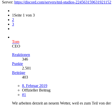
Server:
https://discord.com/servers/tml-studios-224563159631921152
1
Seite 1 von 3
2
3
Tom
CEO
Reaktionen
346
Punkte
2.501
Beiträge
403
8. Februar 2019
Offizieller Beitrag
#1
Wir arbeiten derzeit an neuem Wetter, weil es zum Teil von d