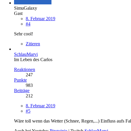
SimuGalaxy
Gast
8. Februar 2019
#4
Sehr cool!
Zitieren
SchlauMarvi
Im Leben des Carlos
Reaktionen
247
Punkte
983
Beiträge
212
8. Februar 2019
#5
Wäre toll wenn das Wetter (Schnee, Regen,...) Einfluss aufs Fah
Auch bei Youtube:
Pinguinie
| Twitch
SchlauMarvi