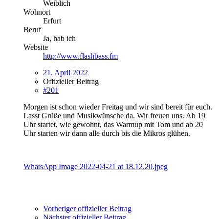
Weiblich
Wohnort
Erfurt
Beruf
Ja, hab ich
Website
http://www.flashbass.fm
21. April 2022
Offizieller Beitrag
#201
Morgen ist schon wieder
Freitag
und wir sind bereit für euch.
Lasst
Grüße
und
Musikwünsche
da. Wir freuen uns. Ab 19
Uhr startet, wie gewohnt, das W
armup
mit Tom und ab 20
Uhr starten wir dann alle durch bis die Mikros glühen.
WhatsApp Image 2022-04-21 at 18.12.20.jpeg
Vorheriger offizieller Beitrag
Nächster offizieller Beitrag