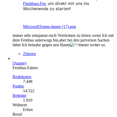
, um direkt mit uns ins
Flashbass.Fm
Wochenende zu starten!
MicrosoftTeams-image (17).png
immer sehr entspannt euch Verrückten zu hören wenn Ich mit
dem Fernbus unterwegs bin,aber bei den perversen Sachen
fahre Ich beinahe gegen nen Baum
immer weiter so.
Zitieren
Quarney
Fernbus-Fahrer
Reaktionen
7.448
Punkte
14.522
Beiträge
1.910
Wohnort
Erfurt
Beruf