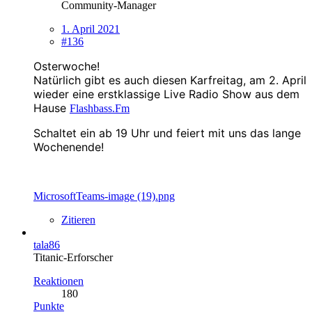
Community-Manager
1. April 2021
#136
Osterwoche!
Natürlich gibt es auch diesen
Karfreitag
, am 2. April
wieder eine erstklassige Live Radio Show aus dem
Hause
Flashbass.Fm
Schaltet ein ab 19 Uhr und feiert mit uns das lange
Wochenende!
MicrosoftTeams-image (19).png
Zitieren
tala86
Titanic-Erforscher
Reaktionen
180
Punkte