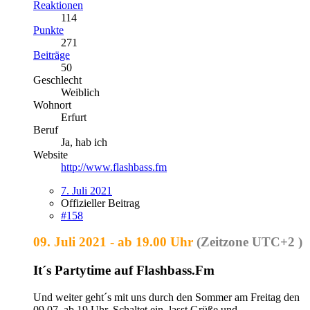
Reaktionen
114
Punkte
271
Beiträge
50
Geschlecht
Weiblich
Wohnort
Erfurt
Beruf
Ja, hab ich
Website
http://www.flashbass.fm
7. Juli 2021
Offizieller Beitrag
#158
09. Juli 2021 - ab 19.00 Uhr
(Zeitzone UTC+2 )
It´s Partytime auf Flashbass.Fm
Und weiter geht´s mit uns durch den Sommer am Freitag den
09.07. ab 19 Uhr. Schaltet ein, lasst Grüße und