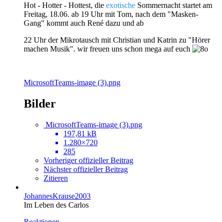
Hot - Hotter - Hottest, die
exotische
Sommernacht startet am
Freitag, 18.06. ab 19 Uhr mit Tom, nach dem "Masken-
Gang" kommt auch René dazu und ab
22 Uhr der Mikrotausch mit Christian und Katrin zu "Hörer
machen Musik". wir freuen uns schon mega auf euch
MicrosoftTeams-image (3).png
Bilder
MicrosoftTeams-image (3).png
197,81 kB
1.280×720
285
Vorheriger offizieller Beitrag
Nächster offizieller Beitrag
Zitieren
JohannesKrause2003
Im Leben des Carlos
Reaktionen