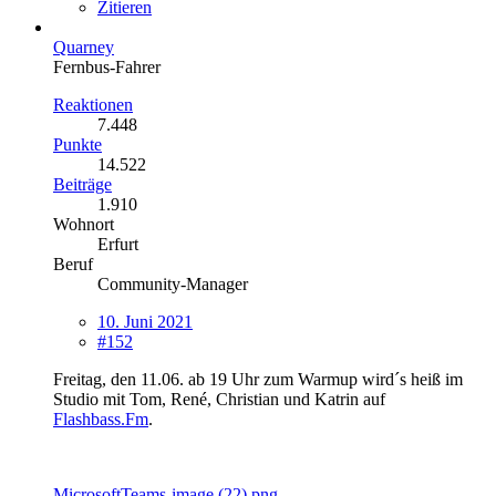
Zitieren
Quarney
Fernbus-Fahrer
Reaktionen
7.448
Punkte
14.522
Beiträge
1.910
Wohnort
Erfurt
Beruf
Community-Manager
10. Juni 2021
#152
Freitag, den 11.06. ab 19 Uhr zum Warmup wird´s heiß im
Studio mit Tom, René, Christian und Katrin auf
Flashbass.Fm
.
MicrosoftTeams-image (22).png