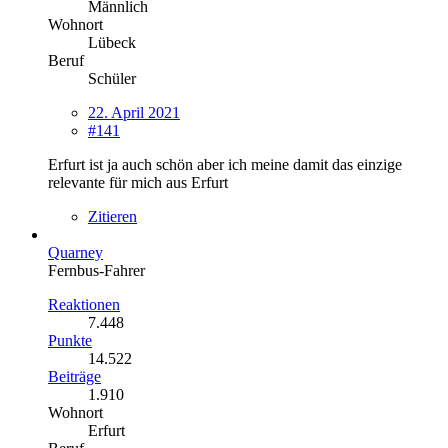
Männlich
Wohnort
Lübeck
Beruf
Schüler
22. April 2021
#141
Erfurt ist ja auch schön aber ich meine damit das einzige
relevante für mich aus Erfurt
Zitieren
Quarney
Fernbus-Fahrer
Reaktionen
7.448
Punkte
14.522
Beiträge
1.910
Wohnort
Erfurt