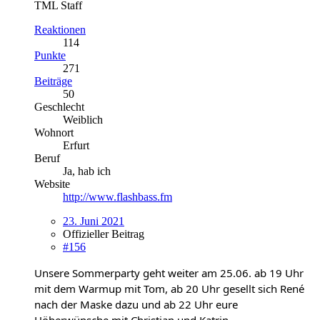
TML Staff
Reaktionen
114
Punkte
271
Beiträge
50
Geschlecht
Weiblich
Wohnort
Erfurt
Beruf
Ja, hab ich
Website
http://www.flashbass.fm
23. Juni 2021
Offizieller Beitrag
#156
Unsere
Sommerparty
geht weiter am 25.06. ab 19 Uhr
mit dem
Warmup
mit Tom, ab 20 Uhr gesellt sich René
nach der Maske dazu und ab 22 Uhr eure
Höherwünsche mit Christian und Katrin.