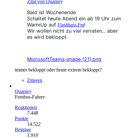
Zitat von Quarney
Bald ist
Wochenende
Schaltet heute Abend ein ab 19 Uhr zum
WarmUp
auf
!
Flashbass.Fm
Wir wollen nicht zu viel verraten... aber
es wird bekloppt
MicrosoftTeams-image (21).png
immer bekloppt oder heute extrem bekloppt?
Zitieren
Quarney
Fernbus-Fahrer
Reaktionen
7.448
Punkte
14.522
Beiträge
1.910