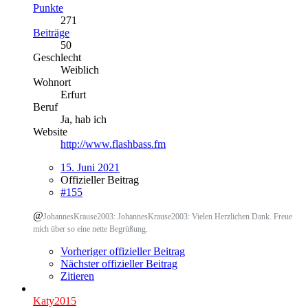
Punkte
271
Beiträge
50
Geschlecht
Weiblich
Wohnort
Erfurt
Beruf
Ja, hab ich
Website
http://www.flashbass.fm
15. Juni 2021
Offizieller Beitrag
#155
@
JohannesKrause2003: JohannesKrause2003: Vielen Herzlichen Dank. Freue
mich über so eine nette Begrüßung.
Vorheriger offizieller Beitrag
Nächster offizieller Beitrag
Zitieren
Katy2015