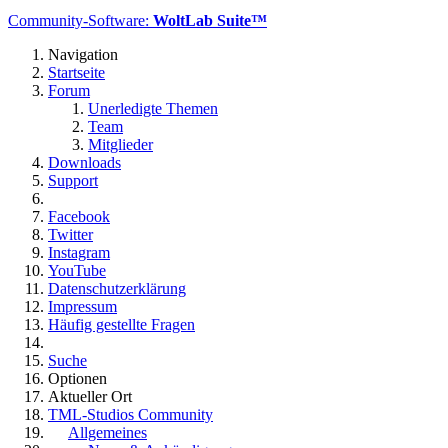
Community-Software:
WoltLab Suite™
Navigation
Startseite
Forum
Unerledigte Themen
Team
Mitglieder
Downloads
Support
Facebook
Twitter
Instagram
YouTube
Datenschutzerklärung
Impressum
Häufig gestellte Fragen
Suche
Optionen
Aktueller Ort
TML-Studios Community
Allgemeines