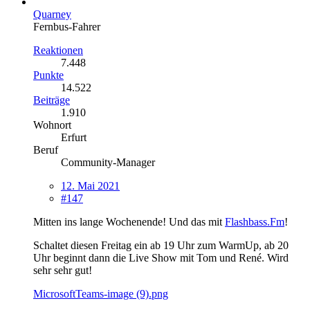
Quarney
Fernbus-Fahrer
Reaktionen
7.448
Punkte
14.522
Beiträge
1.910
Wohnort
Erfurt
Beruf
Community-Manager
12. Mai 2021
#147
Mitten ins lange Wochenende! Und das mit
Flashbass.Fm
!
Schaltet diesen Freitag ein ab 19 Uhr zum WarmUp, ab 20
Uhr beginnt dann die Live Show mit Tom und René. Wird
sehr sehr gut!
MicrosoftTeams-image (9).png