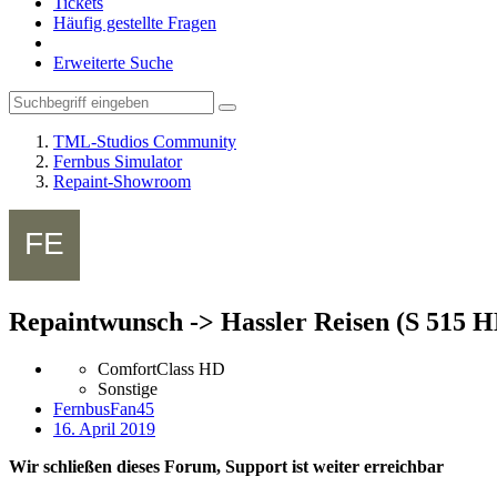
Tickets
Häufig gestellte Fragen
Erweiterte Suche
TML-Studios Community
Fernbus Simulator
Repaint-Showroom
Repaintwunsch -> Hassler Reisen (S 515 H
ComfortClass HD
Sonstige
FernbusFan45
16. April 2019
Wir schließen dieses Forum, Support ist weiter erreichbar