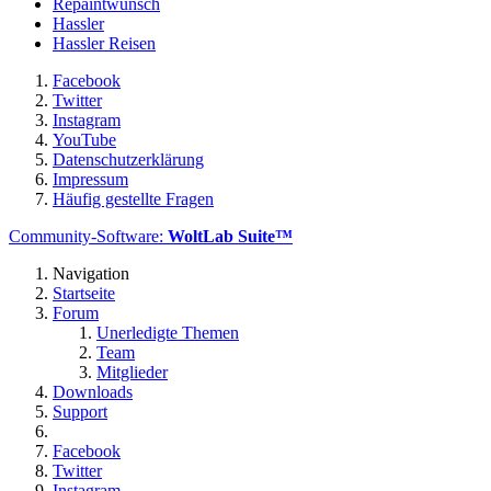
Repaintwunsch
Hassler
Hassler Reisen
Facebook
Twitter
Instagram
YouTube
Datenschutzerklärung
Impressum
Häufig gestellte Fragen
Community-Software:
WoltLab Suite™
Navigation
Startseite
Forum
Unerledigte Themen
Team
Mitglieder
Downloads
Support
Facebook
Twitter
Instagram