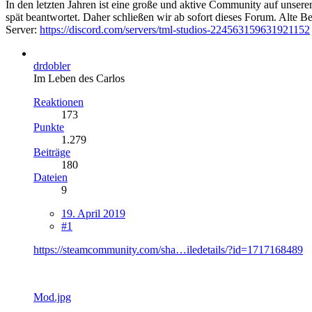
In den letzten Jahren ist eine große und aktive Community auf unser
spät beantwortet. Daher schließen wir ab sofort dieses Forum. Alte Be
Server:
https://discord.com/servers/tml-studios-224563159631921152
drdobler
Im Leben des Carlos
Reaktionen
173
Punkte
1.279
Beiträge
180
Dateien
9
19. April 2019
#1
https://steamcommunity.com/sha…iledetails/?id=1717168489
Mod.jpg