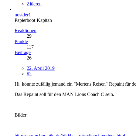
Zitieren
nostder1
Papierboot-Kapitän
Reaktionen
29
Punkte
117
Beiträge
26
22. April 2019
#2
Hi, könnte zufällig jemand ein "Mertens Reisen" Repaint für
Das Repaint soll für den MAN Lions Coach C sein.
Bilder:
https://www.bus-bild.de/bild/b…-reisedienst-mertens.html