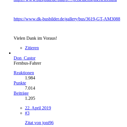
https://www.dk-busbilder.de/gallery/bus/3619-GT-AM3088
Vielen Dank im Voraus!
Zitieren
Don_Castor
Fernbus-Fahrer
Reaktionen
1.984
Punkte
7.014
Beiträge
1.205
22. April 2019
#3
Zitat von joni96