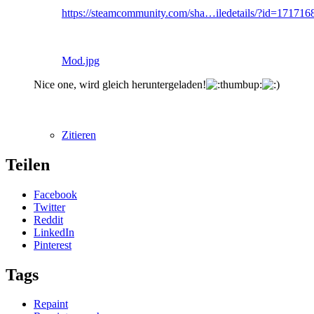
https://steamcommunity.com/sha…iledetails/?id=171716
Mod.jpg
Nice one, wird gleich heruntergeladen!
Zitieren
Teilen
Facebook
Twitter
Reddit
LinkedIn
Pinterest
Tags
Repaint