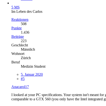
5 MS
Im Leben des Carlos
Reaktionen
508
Punkte
1.436
Beiträge
223
Geschlecht
Männlich
Wohnort
Zürich
Beruf
Medizin Student
5. Januar 2020
#5
Anacarol17
I looked at your PC specifications. Your system isn't meant f
comparable to a GTX 560 (you only have the Intel integrated graph