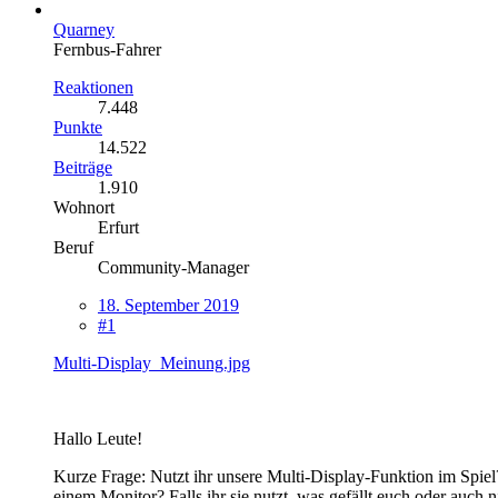
Quarney
Fernbus-Fahrer
Reaktionen
7.448
Punkte
14.522
Beiträge
1.910
Wohnort
Erfurt
Beruf
Community-Manager
18. September 2019
#1
Multi-Display_Meinung.jpg
Hallo Leute!
Kurze Frage: Nutzt ihr unsere Multi-Display-Funktion im Spiel?
einem Monitor? Falls ihr sie nutzt, was gefällt euch oder auch n