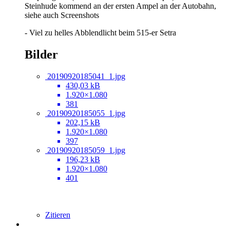
Steinhude kommend an der ersten Ampel an der Autobahn,
siehe auch Screenshots
- Viel zu helles Abblendlicht beim 515-er Setra
Bilder
20190920185041_1.jpg
430,03 kB
1.920×1.080
381
20190920185055_1.jpg
202,15 kB
1.920×1.080
397
20190920185059_1.jpg
196,23 kB
1.920×1.080
401
Zitieren