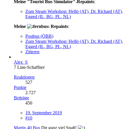
Meine "Tourist Bus Simulator"-Repaints
:
Zum Steam Workshop: Hellö (AT), Dr. Richard (AT),
Egged (IL, BG, PL, NL)
Meine
Repaints
:
Postbus (ÖBB)
Zum Steam Workshop: Hellö (AT), Dr. Richard (AT),
Egged (IL, BG, PL, NL)
Zitieren
Alex_S
7 Line-Schaffner
Reaktionen
527
Punkte
2.727
Beiträge
450
19. September 2019
#10
Martin 40 Bus
Dir ganz viel Spaß!