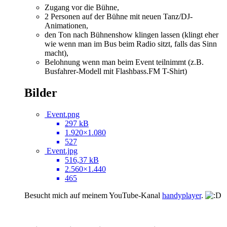
Zugang vor die Bühne,
2 Personen auf der Bühne mit neuen Tanz/DJ-
Animationen,
den Ton nach Bühnenshow klingen lassen (klingt eher
wie wenn man im Bus beim Radio sitzt, falls das Sinn
macht),
Belohnung wenn man beim Event teilnimmt (z.B.
Busfahrer-Modell mit Flashbass.FM T-Shirt)
Bilder
Event.png
297 kB
1.920×1.080
527
Event.jpg
516,37 kB
2.560×1.440
465
Besucht mich auf meinem YouTube-Kanal
handyplayer
.