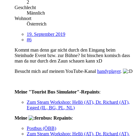
2
Geschlecht
Männlich
Wohnort
Österreich
19. September 2019
#6
Kommt man denn gar nicht durch den Eingang beim
Steinhude Event bzw. zur Bühne? Ist bisschen komisch dass
man da nur durch den Zaun schauen kann xD
Besucht mich auf meinem YouTube-Kanal
handyplayer
.
Meine "Tourist Bus Simulator"-Repaints
:
Zum Steam Workshop: Hellö (AT), Dr. Richard (AT),
Egged (IL, BG, PL, NL)
Meine
Repaints
:
Postbus (ÖBB)
Zum Steam Workshop: Hellö (AT), Dr. Richard (AT),