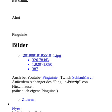
Bis dahin,
Ahoi
Pinguinie
Bilder
20190919195510_1.jpg
326,78 kB
1.920×1.080
387
Auch bei Youtube:
Pinguinie
| Twitch
SchlauMarvi
Außerdem Anhänger des "Pinguin-Prinzip" von
Hirschhausen
(nähe auch eigene Pinguine.)
Zitieren
Nyes