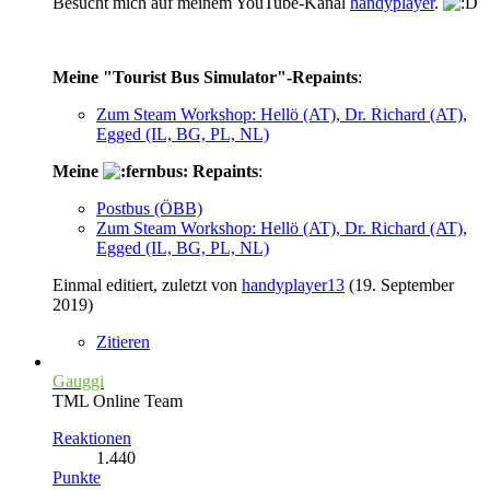
Besucht mich auf meinem YouTube-Kanal
handyplayer
.
Meine "Tourist Bus Simulator"-Repaints
:
Zum Steam Workshop: Hellö (AT), Dr. Richard (AT),
Egged (IL, BG, PL, NL)
Meine
Repaints
:
Postbus (ÖBB)
Zum Steam Workshop: Hellö (AT), Dr. Richard (AT),
Egged (IL, BG, PL, NL)
Einmal editiert, zuletzt von
handyplayer13
(
19. September
2019
)
Zitieren
Gauggi
TML Online Team
Reaktionen
1.440
Punkte