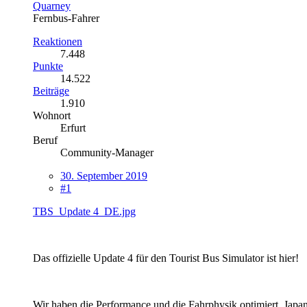
Quarney
Fernbus-Fahrer
Reaktionen
7.448
Punkte
14.522
Beiträge
1.910
Wohnort
Erfurt
Beruf
Community-Manager
30. September 2019
#1
TBS_Update 4_DE.jpg
Das offizielle Update 4 für den Tourist Bus Simulator ist hier!
Wir haben die Performance und die Fahrphysik optimiert, Japan