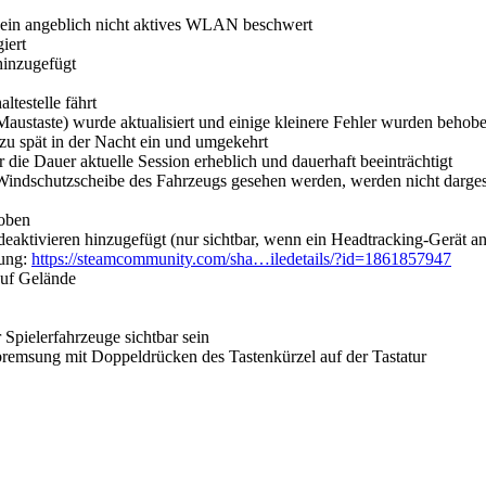
 ein angeblich nicht aktives WLAN beschwert
iert
hinzugefügt
testelle fährt
Maustaste) wurde aktualisiert und einige kleinere Fehler wurden behob
 zu spät in der Nacht ein und umgekehrt
r die Dauer aktuelle Session erheblich und dauerhaft beeinträchtigt
 Windschutzscheibe des Fahrzeugs gesehen werden, werden nicht dargest
hoben
aktivieren hinzugefügt (nur sichtbar, wenn ein Headtracking-Gerät an
tung:
https://steamcommunity.com/sha…iledetails/?id=1861857947
auf Gelände
 Spielerfahrzeuge sichtbar sein
bremsung mit Doppeldrücken des Tastenkürzel auf der Tastatur