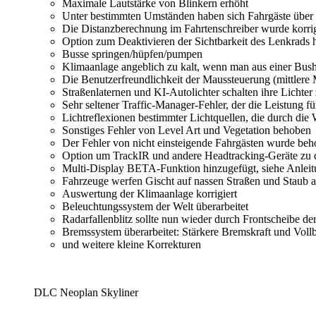
Maximale Lautstärke von Blinkern erhöht
Unter bestimmten Umständen haben sich Fahrgäste über
Die Distanzberechnung im Fahrtenschreiber wurde korrig
Option zum Deaktivieren der Sichtbarkeit des Lenkrads 
Busse springen/hüpfen/pumpen
Klimaanlage angeblich zu kalt, wenn man aus einer Bushal
Die Benutzerfreundlichkeit der Maussteuerung (mittlere 
Straßenlaternen und KI-Autolichter schalten ihre Lichter
Sehr seltener Traffic-Manager-Fehler, der die Leistung fü
Lichtreflexionen bestimmter Lichtquellen, die durch die
Sonstiges Fehler von Level Art und Vegetation behoben
Der Fehler von nicht einsteigende Fahrgästen wurde be
Option um TrackIR und andere Headtracking-Geräte zu de
Multi-Display BETA-Funktion hinzugefügt, siehe Anlei
Fahrzeuge werfen Gischt auf nassen Straßen und Staub 
Auswertung der Klimaanlage korrigiert
Beleuchtungssystem der Welt überarbeitet
Radarfallenblitz sollte nun wieder durch Frontscheibe der
Bremssystem überarbeitet: Stärkere Bremskraft und Voll
und weitere kleine Korrekturen
DLC Neoplan Skyliner