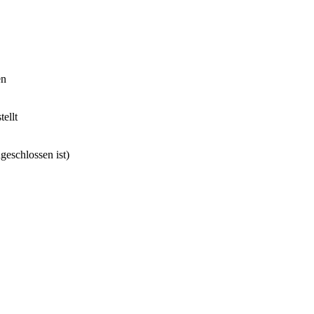
en
ellt
geschlossen ist)