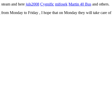
in steam and here
juls2008
Cygnific
mifosek
Martin 40 Bus
and others.
om Monday to Friday , I hope that on Monday they will take care of this