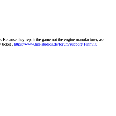
y. Because they repair the game not the engine manufacturer, ask
 ticket .
https://www.tml-studios.de/forum/support/
Finnvig