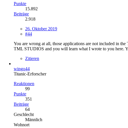
Punkte
15.892
Beiträge
2.918
26. Oktober 2019
#44
You are wrong at all, those applications are not included in t
TML STUDIOS and you will learn what I wrote to you here. You
Zitieren
wingo44
Titanic-Erforscher
Reaktionen
99
Punkte
351
Beiträge
64
Geschlecht
Männlich
Wohnort