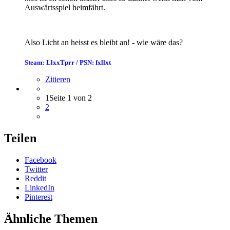
Auswärtsspiel heimfährt.
Also Licht an heisst es bleibt an! - wie wäre das?
Steam: LlxxTprr / PSN: fxllxt
Zitieren
1
Seite 1 von 2
2
Teilen
Facebook
Twitter
Reddit
LinkedIn
Pinterest
Ähnliche Themen