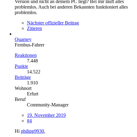
Version und nicht an deinem PC liegt? Bei mir läuft alles
problemlos. Auch bei anderen Bekannten funktioniert alles
problemlos.
Nächster offizieller Beitrag
Zitieren
Quarney
Fernbus-Fahrer
Reaktionen
7.448
Punkte
14.522
Beiträge
1.910
Wohnort
Erfurt
Beruf
Community-Manager
19. November 2019
#4
Hi
philipp9930
,