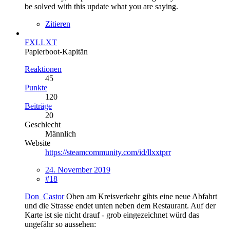
be solved with this update what you are saying.
Zitieren
FXLLXT
Papierboot-Kapitän
Reaktionen
45
Punkte
120
Beiträge
20
Geschlecht
Männlich
Website
https://steamcommunity.com/id/llxxtprr
24. November 2019
#18
Don_Castor
Oben am Kreisverkehr gibts eine neue Abfahrt
und die Strasse endet unten neben dem Restaurant. Auf der
Karte ist sie nicht drauf - grob eingezeichnet würd das
ungefähr so aussehen: