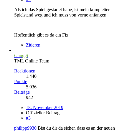
Als ich das Spiel gestartet habe, ist mein kompletter
Spielstand weg und ich muss von vorne anfangen.
Hoffentlich gibt es da ein Fix.
Zitieren
Gauggi
TML Online Team
Reaktionen
1.440
Punkte
5.036
Beiträge
942
18. November 2019
Offizieller Beitrag
#3
philipp9930
Bist du dir da sicher, dass es an der neuen