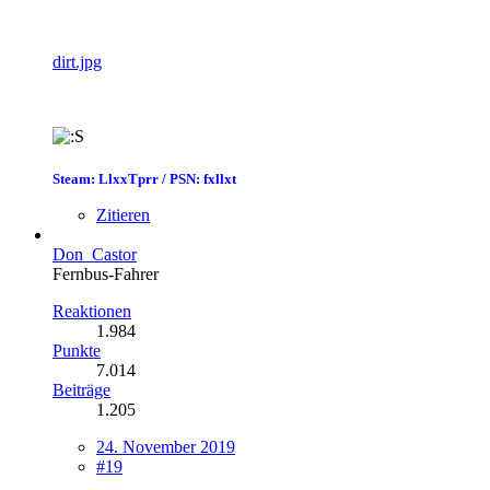
dirt.jpg
Steam: LlxxTprr / PSN: fxllxt
Zitieren
Don_Castor
Fernbus-Fahrer
Reaktionen
1.984
Punkte
7.014
Beiträge
1.205
24. November 2019
#19