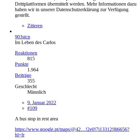
Drittplattformen übermittelt werden. Mehr Informationen dazu
haben wir in unserer Datenschutzerklärung zur Verfügung
gestellt.
Zitieren
903stcp
Im Leben des Carlos
Reaktionen
815
Punkte
1.964
Beiträge
355
Geschlecht
Männlich
9. Januar 2022
#109
A bus stop in rest area
https://www.google.pt/maps/@42…!2e0!7i13312!8i6656?
hl=fr