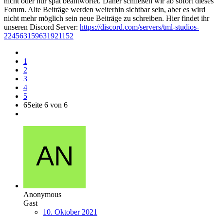
nicht oder nur spät beantwortet. Daher schließen wir ab sofort dieses
Forum. Alte Beiträge werden weiterhin sichtbar sein, aber es wird
nicht mehr möglich sein neue Beiträge zu schreiben. Hier findet ihr
unseren Discord Server:
https://discord.com/servers/tml-studios-
224563159631921152
1
2
3
4
5
6
Seite 6 von 6
Anonymous
Gast
10. Oktober 2021