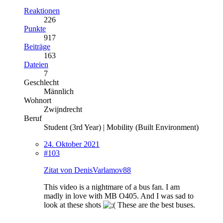
Reaktionen
226
Punkte
917
Beiträge
163
Dateien
7
Geschlecht
Männlich
Wohnort
Zwijndrecht
Beruf
Student (3rd Year) | Mobility (Built Environment)
24. Oktober 2021
#103
Zitat von DenisVarlamov88
This video is a nightmare of a bus fan. I am
madly in love with MB O405. And I was sad to
look at these shots
These are the best buses.