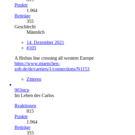
Punkte
1.964
Beiträge
355
Geschlecht
Männlich
14. Dezember 2021
#105
A flixbus line crossing all western Europe
https://www.muenchen-
zob.de/de/carriers/1/connections/N1153
Zitieren
903stcp
Im Leben des Carlos
Reaktionen
815
Punkte
1.964
Beiträge
355