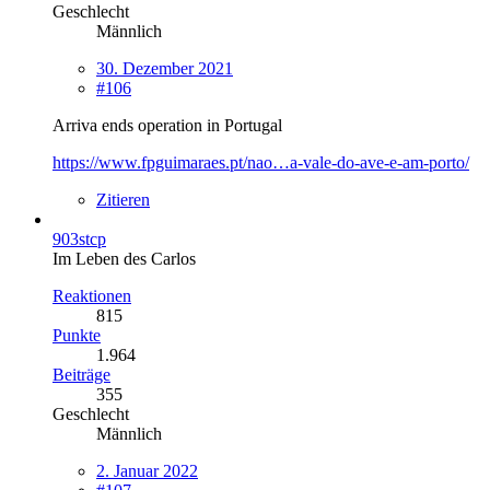
Geschlecht
Männlich
30. Dezember 2021
#106
Arriva ends operation in Portugal
https://www.fpguimaraes.pt/nao…a-vale-do-ave-e-am-porto/
Zitieren
903stcp
Im Leben des Carlos
Reaktionen
815
Punkte
1.964
Beiträge
355
Geschlecht
Männlich
2. Januar 2022