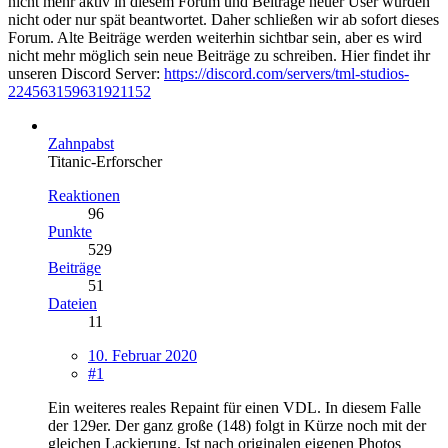
nicht mehr aktiv in diesem Forum und Beiträge neuer User wurden
nicht oder nur spät beantwortet. Daher schließen wir ab sofort dieses
Forum. Alte Beiträge werden weiterhin sichtbar sein, aber es wird
nicht mehr möglich sein neue Beiträge zu schreiben. Hier findet ihr
unseren Discord Server:
https://discord.com/servers/tml-studios-
224563159631921152
Zahnpabst
Titanic-Erforscher
Reaktionen
96
Punkte
529
Beiträge
51
Dateien
11
10. Februar 2020
#1
Ein weiteres reales Repaint für einen VDL. In diesem Falle
der 129er. Der ganz große (148) folgt in Kürze noch mit der
gleichen Lackierung. Ist nach originalen eigenen Photos