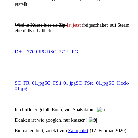
erstellt.
Wird in Kürze hier als Zip
Ist jetzt
freigeschaltet, auf Steam
ebenfalls erhältlich.
DSC_7709.JPG
DSC_7712.JPG
SC_FR_01.jpg
SC_FSli_01.jpg
SC_FSre_01.jpg
SC_Heck-
01.jpg
Ich hoffe er gefällt Euch, viel Spaß damit.
Denken ist wie googlen, nur krasser !
Einmal editiert, zuletzt von
Zahnpabst
(
12. Februar 2020
)