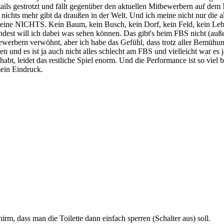
ils gestrotzt und fällt gegenüber den aktuellen Mitbewerbern auf dem
t nichts mehr gibt da draußen in der Welt. Und ich meine nicht nur die
meine NICHTS. Kein Baum, kein Busch, kein Dorf, kein Feld, kein Lebe
est will ich dabei was sehen können. Das gibt's beim FBS nicht (außerh
bewerbern verwöhnt, aber ich habe das Gefühl, dass trotz aller Bemüh
n und es ist ja auch nicht alles schlecht am FBS und vielleicht war es 
habt, leidet das restliche Spiel enorm. Und die Performance ist so viel
mein Eindruck.
rm, dass man die Toilette dann einfach sperren (Schalter aus) soll.