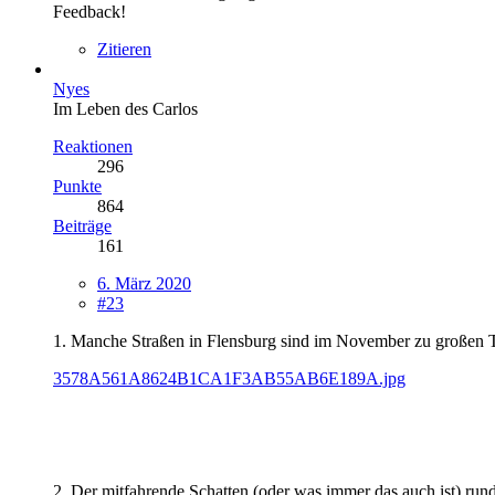
Feedback!
Zitieren
Nyes
Im Leben des Carlos
Reaktionen
296
Punkte
864
Beiträge
161
6. März 2020
#23
1. Manche Straßen in Flensburg sind im November zu großen Te
3578A561A8624B1CA1F3AB55AB6E189A.jpg
2. Der mitfahrende Schatten (oder was immer das auch ist) rund