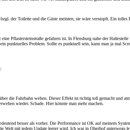
zgl. der Toilette und die Gäste meinten, sie wäre verstopft. Ein toll
ine Pflastersteinstraße gefahren ist. In Flensburg nahe der Haltestelle
 ein punktuelles Problem. Sollte es punktuell sein, kann man ja mal Scr
:
er die Fahrbahn wehen. Dieser Effekt ist richtig toll gemacht und atmos
tterwehen wieder. Schade. Hier könnte man mehr machen.
bedeutend besser als vorher. Die Performance ist OK auf meinem System
 die Welt mit jedem Update leerer wird. Ich war in Oberhof unterwegs le