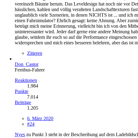
vereinzelt Bäume herum. Das Leveldesign hat noch nie vor Deta
hässlichen, kahlen und völlig veralteten Landschafttexturen fas
unglaublich viele Szenerien, in denen NICHTS ist ... und ich 
einen Fahrsimulator? Ehrlich gesagt: keine Ahnung. Aber zumind
betrügt mich meine Erinnerung, vielleicht bin ich von den Mit
uninteressanter wird. Jeder darf gerne eine andere Meinung habe
glaube, seitdem ihr euch so auf die Performance eingeschossen 
widersprechen und mich eines besseren belehren, aber das ist 
Zitieren
Don_Castor
Fernbus-Fahrer
Reaktionen
1.984
Punkte
7.014
Beiträge
1.205
6. März 2020
#24
Nyes
zu Punkt 3 steht in der Beschreibung auf dem Ladebildschi