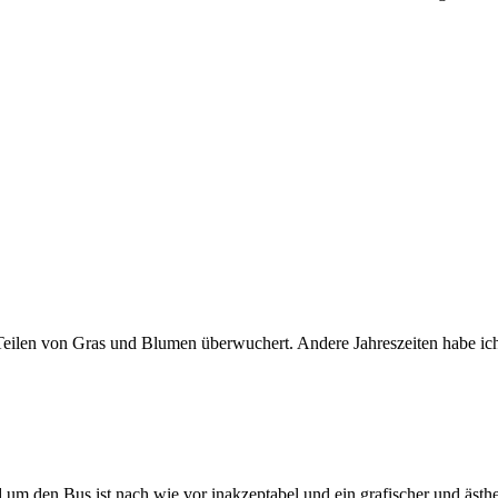
ilen von Gras und Blumen überwuchert. Andere Jahreszeiten habe ich 
 um den Bus ist nach wie vor inakzeptabel und ein grafischer und ästhe