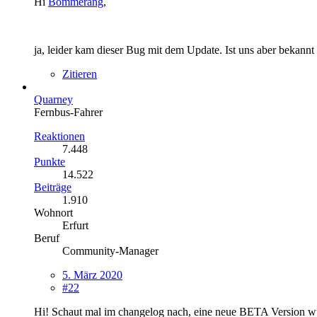
Hi
Bommerang
,
ja, leider kam dieser Bug mit dem Update. Ist uns aber bekann
Zitieren
Quarney
Fernbus-Fahrer
Reaktionen
7.448
Punkte
14.522
Beiträge
1.910
Wohnort
Erfurt
Beruf
Community-Manager
5. März 2020
#22
Hi! Schaut mal im changelog nach, eine neue BETA Version wur