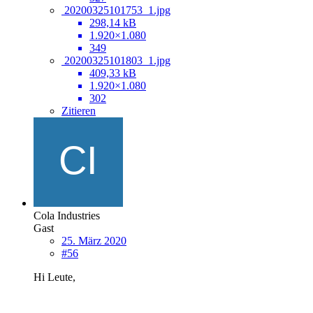
20200325101753_1.jpg
298,14 kB
1.920×1.080
349
20200325101803_1.jpg
409,33 kB
1.920×1.080
302
Zitieren
Cola Industries
Gast
25. März 2020
#56
Hi Leute,