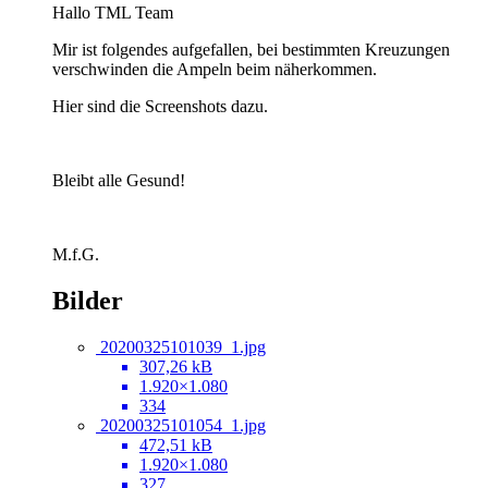
Hallo TML Team
Mir ist folgendes aufgefallen, bei bestimmten Kreuzungen
verschwinden die Ampeln beim näherkommen.
Hier sind die Screenshots dazu.
Bleibt alle Gesund!
M.f.G.
Bilder
20200325101039_1.jpg
307,26 kB
1.920×1.080
334
20200325101054_1.jpg
472,51 kB
1.920×1.080
327