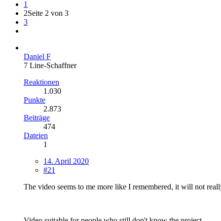
1
2
Seite 2 von 3
3
Daniel F
7 Line-Schaffner
Reaktionen
1.030
Punkte
2.873
Beiträge
474
Dateien
1
14. April 2020
#21
The video seems to me more like I remembered, it will not reall
Video suitable for people who still don't know the project.