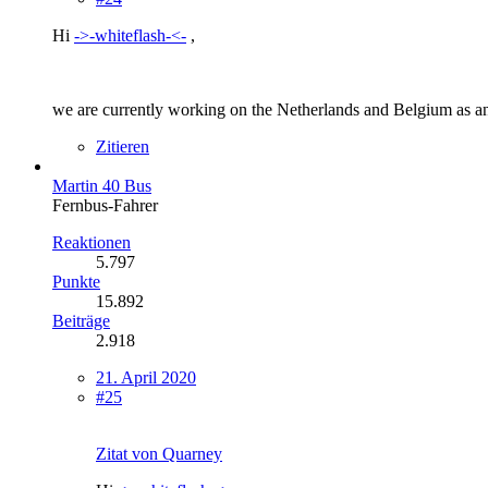
Hi
->-whiteflash-<-
,
we are currently working on the Netherlands and Belgium as an a
Zitieren
Martin 40 Bus
Fernbus-Fahrer
Reaktionen
5.797
Punkte
15.892
Beiträge
2.918
21. April 2020
#25
Zitat von Quarney