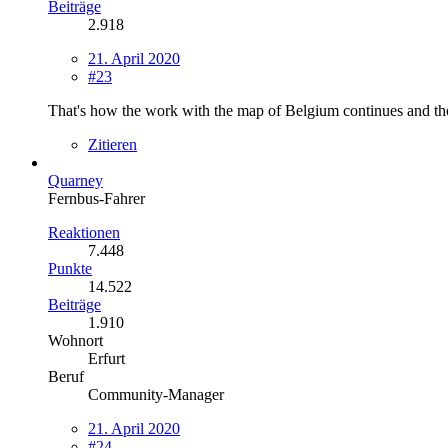
Beiträge
2.918
21. April 2020
#23
That's how the work with the map of Belgium continues and then
Zitieren
Quarney
Fernbus-Fahrer
Reaktionen
7.448
Punkte
14.522
Beiträge
1.910
Wohnort
Erfurt
Beruf
Community-Manager
21. April 2020
#24