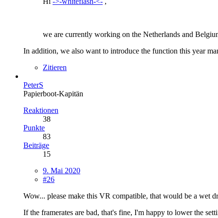
Hi
->-whiteflash-<-
,
we are currently working on the Netherlands and Belgium a
In addition, we also want to introduce the function this year man
Zitieren
PeterS
Papierboot-Kapitän
Reaktionen
38
Punkte
83
Beiträge
15
9. Mai 2020
#26
Wow... please make this VR compatible, that would be a wet d
If the framerates are bad, that's fine, I'm happy to lower the se