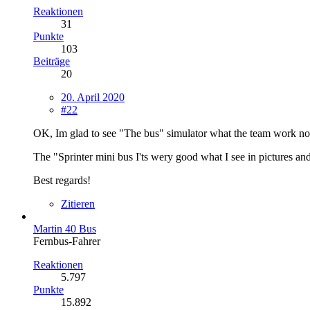
Reaktionen
31
Punkte
103
Beiträge
20
20. April 2020
#22
OK, Im glad to see "The bus" simulator what the team work now, 
The "Sprinter mini bus I'ts wery good what I see in pictures and
Best regards!
Zitieren
Martin 40 Bus
Fernbus-Fahrer
Reaktionen
5.797
Punkte
15.892